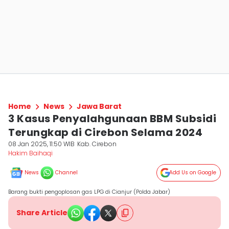
Home
News
Jawa Barat
3 Kasus Penyalahgunaan BBM Subsidi
Terungkap di Cirebon Selama 2024
08 Jan 2025, 11:50 WIB
Kab. Cirebon
Hakim Baihaqi
News
Channel
Add Us on Google
Barang bukti pengoplosan gas LPG di Cianjur (Polda Jabar)
Share Article