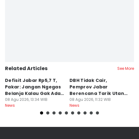
Related Articles
See More
Defisit Jabar Rp5,7 T,
DBH Tidak Cair,
L
Pakar: Jangan Ngegas
Pemprov Jabar
A
Belanja Kalau Gak Ada
Berencana Tarik Utang
S
Duit
08 Agu 2026, 13:34 WIB
Rp3,4 Triliun
08 Agu 2026, 11:32 WIB
P
08
News
News
Ne
H