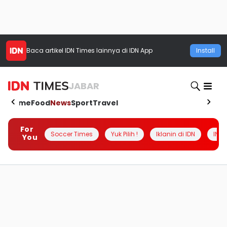
Baca artikel
IDN Times
lainnya di IDN App
Install
JABAR
Home
Food
News
Sport
Travel
For
Soccer Times
Yuk Pilih !
Iklanin di IDN
INSI
You