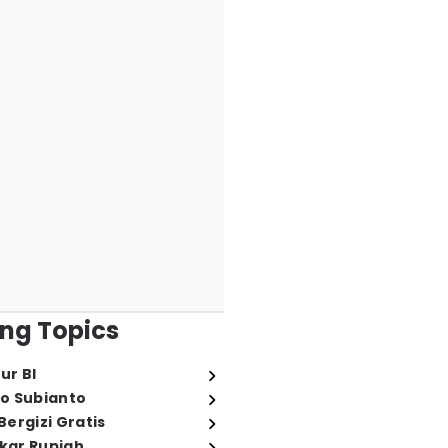
ng Topics
ur BI
o Subianto
ergizi Gratis
ukar Rupiah