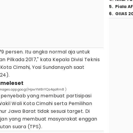
5
.
Piala A
6
.
GIIAS 2
79 persen. Itu angka normal aja untuk
 Pilkada 2017," kata Kepala Divisi Teknis
Kota Cimahi, Yosi Sundansyah saat
24).
i meleset
//images.app.goo.gl/HpwYM8rYQs4qaRrn8 )
h penyebab yang membuat partisipasi
akil Wali Kota Cimahi serta Pemilihan
r Jawa Barat tidak sesuai target. Di
hujan yang membuat masyarakat enggan
tan suara (TPS).