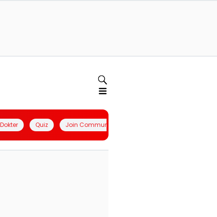
l Dokter
Quiz
Join Community