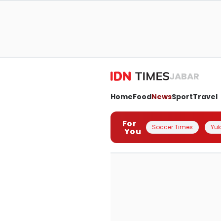
JABAR
Home
Food
News
Sport
Travel
For
Soccer Times
Yuk 
You