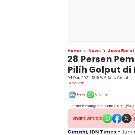
Home
News
Jawa Barat
28 Persen Pemi
Pilih Golput di
04 Des 2024, 13:19 WIB
Kota Cimahi
Ferry Rizki
News
Channel
Ilustrasi Pemungutan suara ulang (PSU)
Share Article
Cimahi
, IDN Times
- Jumla