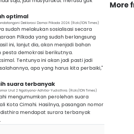
andai saja, jadi masyarakat merasa gak
More 
dah optimal
andatangani Deklarasi Damai Pilkada 2024. (Rizki/IDN Times)
nya sudah melakukan sosialisasi secara
garaan Pilkada yang sudah berlangsung
l ini, lanjut dia, akan menjadi bahan
n pesta demokrasi berikutnya.
simal. Tentunya ini akan jadi pasti jadi
salahannya, apa yang harus kita perbaiki,"
aih suara terbanyak
mor Urut 2 Ngatiyana-Adhitia-Yudisthira. (Rizki/IDN Times)
mahi mengumumkan perolehan suara
ali Kota Cimahi. Hasilnya, pasangan nomor
Yudisthira mendapat surara terbanyak
.