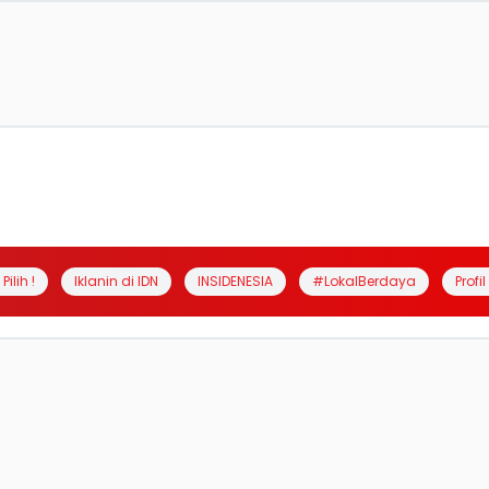
Pilih !
Iklanin di IDN
INSIDENESIA
#LokalBerdaya
Profi