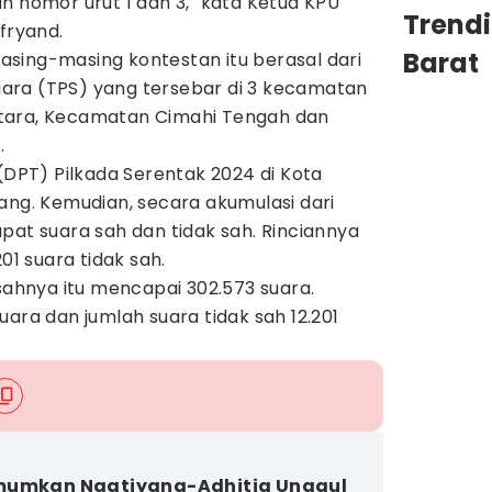
n nomor urut 1 dan 3," kata Ketua KPU
Trend
fryand.
Barat
sing-masing kontestan itu berasal dari
ara (TPS) yang tersebar di 3 kecamatan
tara, Kecamatan Cimahi Tengah dan
.
 (DPT) Pilkada Serentak 2024 di Kota
ang. Kemudian, secara akumulasi dari
pat suara sah dan tidak sah. Rinciannya
01 suara tidak sah.
 sahnya itu mencapai 302.573 suara.
uara dan jumlah suara tidak sah 12.201
mumkan Ngatiyana-Adhitia Unggul