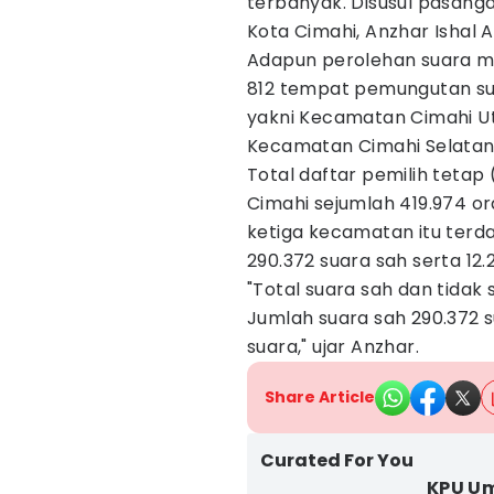
terbanyak. Disusul pasanga
Kota Cimahi, Anzhar Ishal A
Adapun perolehan suara ma
812 tempat pemungutan su
yakni Kecamatan Cimahi U
Kecamatan Cimahi Selatan
Total daftar pemilih tetap
Cimahi sejumlah 419.974 or
ketiga kecamatan itu terda
290.372 suara sah serta 12.2
"Total suara sah dan tidak
Jumlah suara sah 290.372 s
suara," ujar Anzhar.
Share Article
Curated For You
KPU U