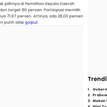
k pilihnya di Pemilihan Kepala Daerah
ari target 80 persen. Partisipasi memilih
ya 71,97 persen. Artinya, ada 28,03 persen
 putih alias
golput
.
Trendi
1
.
Gubern
2
.
Prabow
3
.
Makan B
4
.
Nilai T