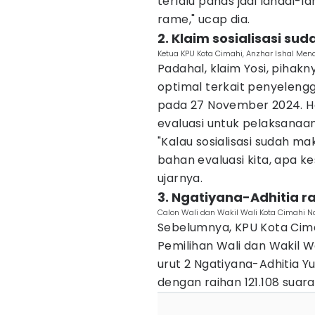
terlalu panas jadi landai-l
rame," ucap dia.
2. Klaim sosialisasi su
Ketua KPU Kota Cimahi, Anzhar Ishal Men
Padahal, klaim Yosi, pihak
optimal terkait penyeleng
pada 27 November 2024. Hasi
evaluasi untuk pelaksanaa
"Kalau sosialisasi sudah mak
bahan evaluasi kita, apa ke
ujarnya.
3. Ngatiyana-Adhitia r
Calon Wali dan Wakil Wali Kota Cimahi No
Sebelumnya, KPU Kota Ci
Pemilihan Wali dan Wakil W
urut 2 Ngatiyana-Adhitia 
dengan raihan 121.108 suara