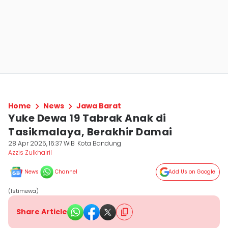
Home
News
Jawa Barat
Yuke Dewa 19 Tabrak Anak di
Tasikmalaya, Berakhir Damai
28 Apr 2025, 16:37 WIB
Kota Bandung
Azzis Zulkhairil
News
Channel
Add Us on Google
(Istimewa)
Share Article