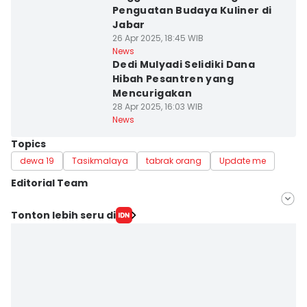
Penguatan Budaya Kuliner di
Jabar
26 Apr 2025, 18:45 WIB
News
Dedi Mulyadi Selidiki Dana
Hibah Pesantren yang
Mencurigakan
28 Apr 2025, 16:03 WIB
News
Topics
dewa 19
Tasikmalaya
tabrak orang
Update me
Editorial Team
Editor
Tonton lebih seru di
Yogi Pasha
Editor
Azzis Zulkhairil