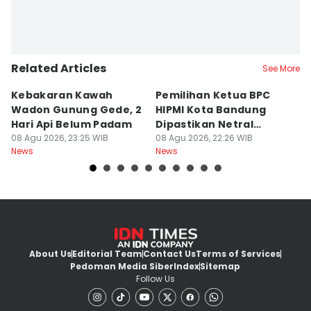
Related Articles
See More
Kebakaran Kawah
Pemilihan Ketua BPC
T
Wadon Gunung Gede, 2
HIPMI Kota Bandung
J
Hari Api Belum Padam
Dipastikan Netral
S
08 Agu 2026, 23:25 WIB
Tanpa Tekanan
08 Agu 2026, 22:26 WIB
M
08
News
News
Ne
About Us
Editorial Team
Contact Us
Terms of Services
Pedoman Media Siber
Index
Sitemap
Follow Us