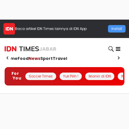
Baca artikel
IDN Times
lainnya di IDN App
Install
JABAR
Home
Food
News
Sport
Travel
For
Soccer Times
Yuk Pilih !
Iklanin di IDN
INSI
You