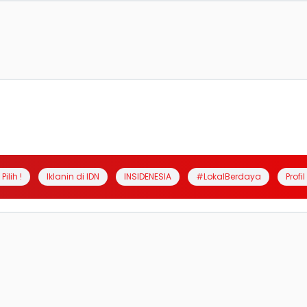
Pilih !
Iklanin di IDN
INSIDENESIA
#LokalBerdaya
Profi