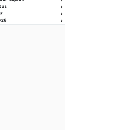
tus
FF
026