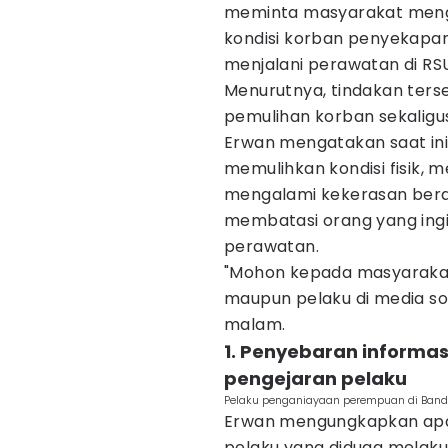
meminta masyarakat meng
kondisi korban penyekapa
menjalani perawatan di RSU
Menurutnya, tindakan ter
pemulihan korban sekalig
Erwan mengatakan saat ini
memulihkan kondisi fisik, m
mengalami kekerasan berat.
membatasi orang yang ing
perawatan.
"Mohon kepada masyarakat 
maupun pelaku di media sos
malam.
1. Penyebaran informas
pengejaran pelaku
Pelaku penganiayaan perempuan di Bandu
Erwan mengungkapkan apar
pelaku yang diduga melak