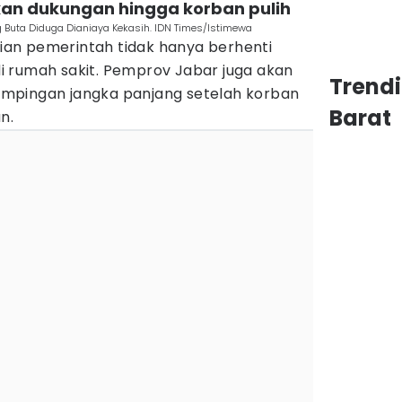
kan dukungan hingga korban pulih
 Buta Diduga Dianiaya Kekasih. IDN Times/Istimewa
an pemerintah tidak hanya berhenti
 rumah sakit. Pemprov Jabar juga akan
Trend
mpingan jangka panjang setelah korban
Barat
n.