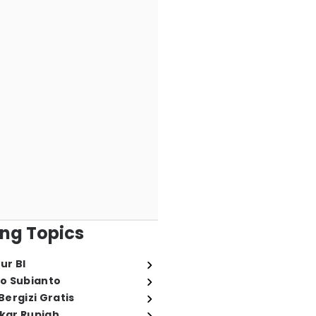
ng Topics
ur BI
o Subianto
ergizi Gratis
ukar Rupiah