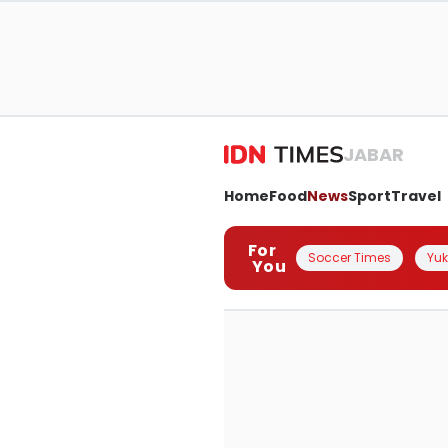
JABAR
Home
Food
News
Sport
Travel
For
Soccer Times
Yuk 
You