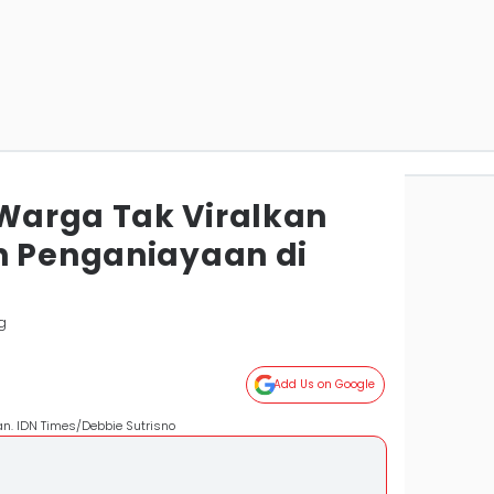
Warga Tak Viralkan
n Penganiayaan di
g
Add Us on Google
n. IDN Times/Debbie Sutrisno