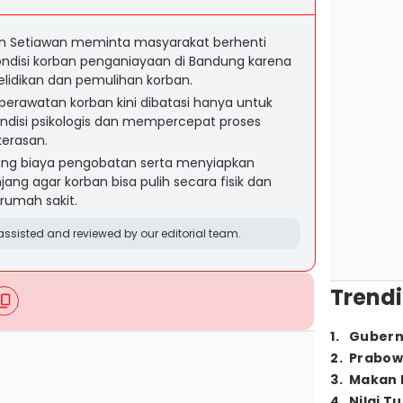
an Setiawan meminta masyarakat berhenti
ndisi korban penganiayaan di Bandung karena
idikan dan pemulihan korban.
perawatan korban kini dibatasi hanya untuk
ndisi psikologis dan mempercepat proses
kerasan.
g biaya pengobatan serta menyiapkan
ng agar korban bisa pulih secara fisik dan
 rumah sakit.
ssisted and reviewed by our editorial team.
Trendi
1
.
Gubern
2
.
Prabow
3
.
Makan B
4
.
Nilai T