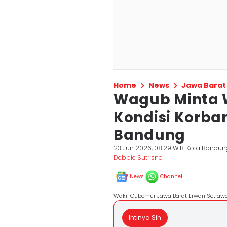
Home
News
Jawa Barat
Wagub Minta 
Kondisi Korba
Bandung
23 Jun 2026, 08:29 WIB
Kota Bandun
Debbie Sutrisno
News
Channel
Wakil Gubernur Jawa Barat Erwan Setiawa
Intinya Sih