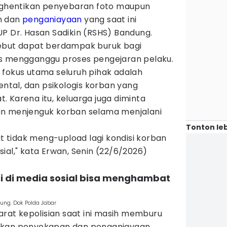
hentikan penyebaran foto maupun
n dan
penganiayaan
yang saat ini
P Dr. Hasan Sadikin (RSHS) Bandung.
sebut dapat berdampak buruk bagi
us mengganggu proses pengejaran pelaku.
 fokus utama seluruh pihak adalah
ental, dan psikologis korban yang
 Karena itu, keluarga juga diminta
in menjenguk korban selama menjalani
Tonton leb
tidak meng-upload lagi kondisi korban
ial," kata Erwan, Senin (22/6/2026)
i di media sosial bisa menghambat
ng. Dok Polda Jabar
at kepolisian saat ini masih memburu
ukan penyekapan dan penganiayaan