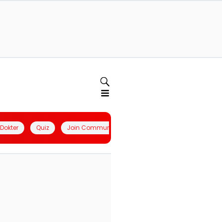
l Dokter
Quiz
Join Community