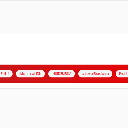
Pilih !
Iklanin di IDN
INSIDENESIA
#LokalBerdaya
Profi