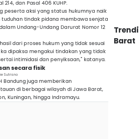
al 214, dan Pasal 406 KUHP.
ang peserta aksi yang status hukumnya naik
n tuduhan tindak pidana membawa senjata
 dalam Undang-Undang Darurat Nomor 12
Trend
Barat
asil dari proses hukum yang tidak sesuai
ka dipaksa mengakui tindakan yang tidak
rtai intimidasi dan penyiksaan," katanya.
san secara fisik
ie Sutrisno
BH Bandung juga memberikan
uan di berbagai wilayah di Jawa Barat,
bon, Kuningan, hingga Indramayu.