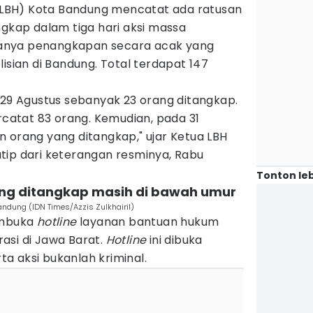
LBH) Kota Bandung mencatat ada ratusan
ngkap dalam tiga hari aksi massa
anya penangkapan secara acak yang
isian di Bandung. Total terdapat 147
 29 Agustus sebanyak 23 orang ditangkap.
ercatat 83 orang. Kemudian, pada 31
 orang yang ditangkap," ujar Ketua LBH
tip dari keterangan resminya, Rabu
Tonton leb
yang ditangkap masih di bawah umur
andung (IDN Times/Azzis Zulkhairil)
mbuka
hotline
layanan bantuan hukum
asi di Jawa Barat.
Hotline
ini dibuka
a aksi bukanlah kriminal.