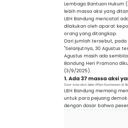
Lembaga Bantuan Hukum (
lebih massa aksi yang dita
LBH Bandung mencatat ad
dilakukan oleh aparat kepol
orang yang ditangkap.
Dari jumlah tersebut, pada
"Selanjutnya, 30 Agustus t
Agustus masih ada sembilan
Bandung Heri Pramono diku
(3/9/2025).
1. Ada 37 massa aksi 
Sisa-sisa aksi bela Affan Kurniawan di B
LBH Bandung memang me
untuk para pejuang demokr
dengan dasar bahwa pesert