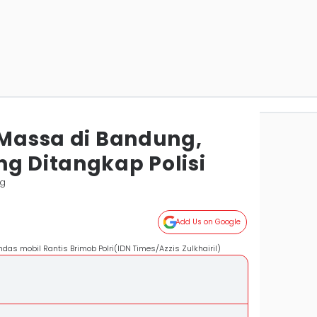
 Massa di Bandung,
ng Ditangkap Polisi
ng
Add Us on Google
ndas mobil Rantis Brimob Polri(IDN Times/Azzis Zulkhairil)