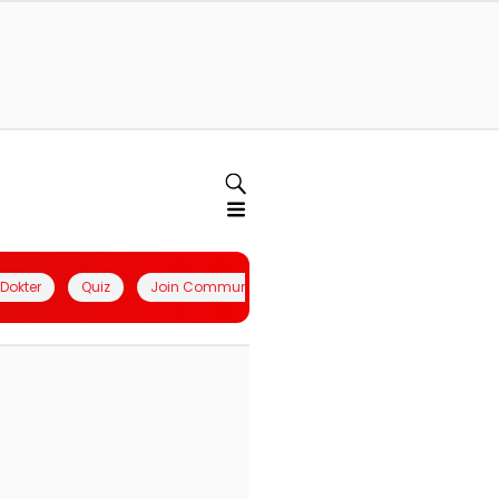
l Dokter
Quiz
Join Community