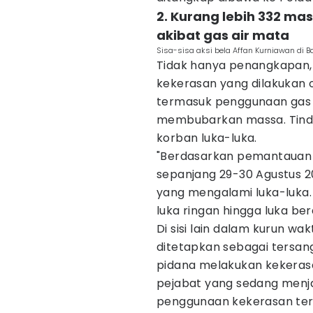
2. Kurang lebih 332 m
akibat gas air mata
Sisa-sisa aksi bela Affan Kurniawan di B
Tidak hanya penangkapan,
kekerasan yang dilakukan 
termasuk penggunaan gas a
membubarkan massa. Tind
korban luka-luka.
"Berdasarkan pemantauan d
sepanjang 29-30 Agustus 2
yang mengalami luka-luka
luka ringan hingga luka berat
Di sisi lain dalam kurun wa
ditetapkan sebagai tersan
pidana melakukan kekeras
pejabat yang sedang menja
penggunaan kekerasan te