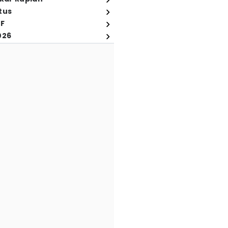
tus
FF
026