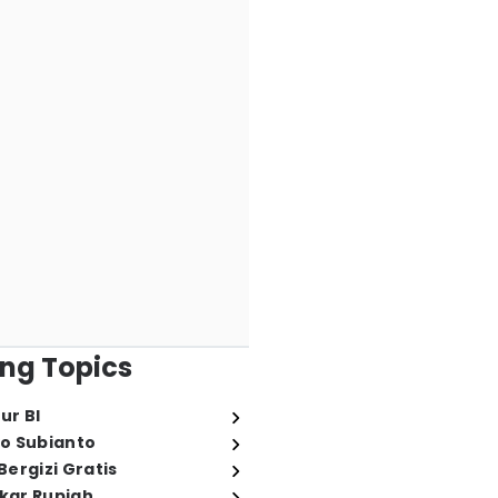
ng Topics
ur BI
o Subianto
ergizi Gratis
ukar Rupiah