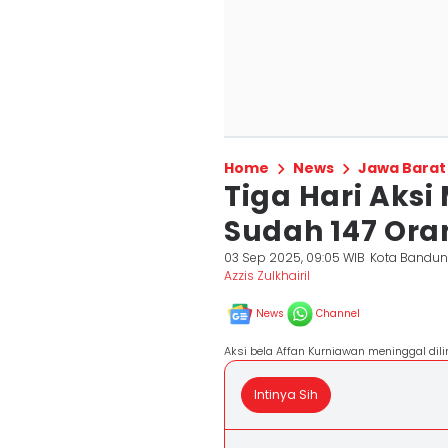
Home
News
Jawa Barat
Tiga Hari Aksi
Sudah 147 Ora
03 Sep 2025, 09:05 WIB
Kota Bandu
Azzis Zulkhairil
News
Channel
Aksi bela Affan Kurniawan meninggal dili
Intinya Sih