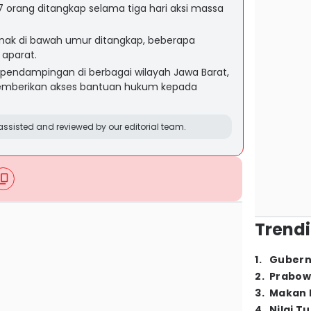
 orang ditangkap selama tiga hari aksi massa
anak di bawah umur ditangkap, beberapa
 aparat.
endampingan di berbagai wilayah Jawa Barat,
memberikan akses bantuan hukum kepada
ssisted and reviewed by our editorial team.
Trendi
1
.
Gubern
2
.
Prabow
3
.
Makan B
4
.
Nilai T