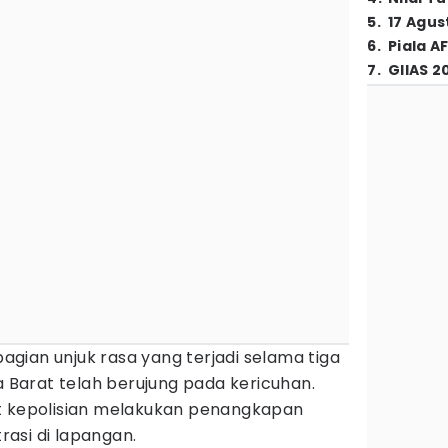
5
.
17 Agus
6
.
Piala A
7
.
GIIAS 2
agian unjuk rasa yang terjadi selama tiga
a Barat telah berujung pada kericuhan.
t kepolisian melakukan penangkapan
asi di lapangan.