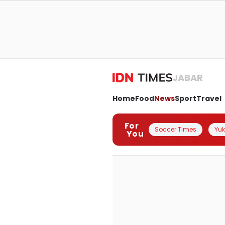
JABAR
Home
Food
News
Sport
Travel
For
Soccer Times
Yuk 
You