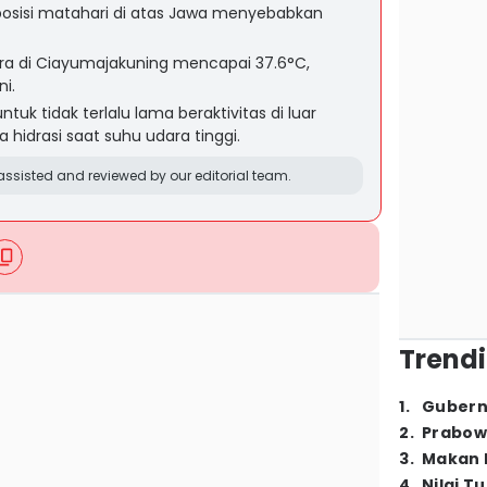
osisi matahari di atas Jawa menyebabkan
ara di Ciayumajakuning mencapai 37.6°C,
ni.
k tidak terlalu lama beraktivitas di luar
hidrasi saat suhu udara tinggi.
ssisted and reviewed by our editorial team.
Trendi
1
.
Gubern
2
.
Prabow
3
.
Makan B
4
.
Nilai T