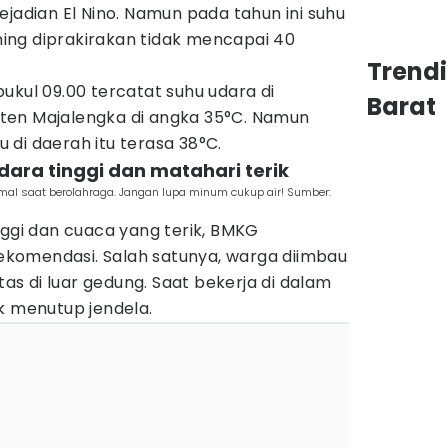
ejadian El Nino. Namun pada tahun ini suhu
ng diprakirakan tidak mencapai 40
Trend
ukul 09.00 tercatat suhu udara di
Barat
ten Majalengka di angka 35°C. Namun
di daerah itu terasa 38°C.
dara tinggi dan matahari terik
imal saat berolahraga. Jangan lupa minum cukup air! Sumber:
nggi dan cuaca yang terik, BMKG
komendasi. Salah satunya, warga diimbau
itas di luar gedung. Saat bekerja di dalam
k menutup jendela.