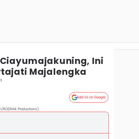
 Ciayumajakuning, Ini
tajati Majalengka
a
Add Us on Google
com/RODNAE Productions)