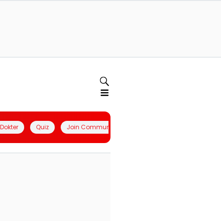
l Dokter
Quiz
Join Community