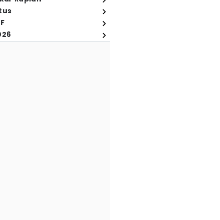
tus
FF
026