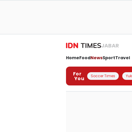
JABAR
Home
Food
News
Sport
Travel
For
Soccer Times
Yuk 
You