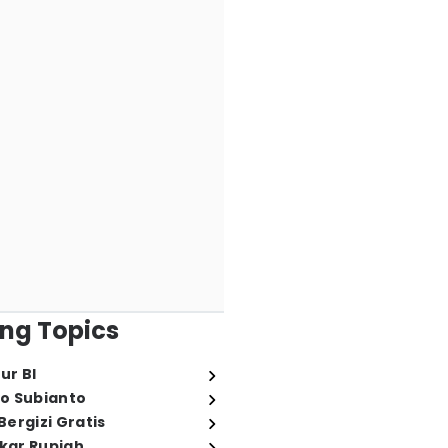
ng Topics
ur BI
o Subianto
ergizi Gratis
ukar Rupiah