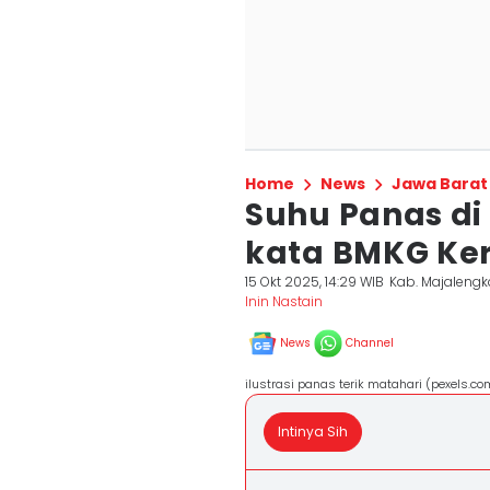
Home
News
Jawa Barat
Suhu Panas di
kata BMKG Ker
15 Okt 2025, 14:29 WIB
Kab. Majalengk
Inin Nastain
News
Channel
ilustrasi panas terik matahari (pexels.
Intinya Sih