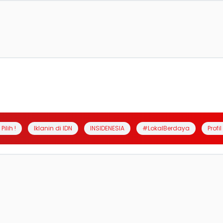
Pilih !
Iklanin di IDN
INSIDENESIA
#LokalBerdaya
Profi