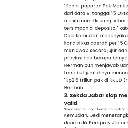
"Kan di paparan Pak Menk
dari data BI tanggal 15 Okt
masih memiliki uang sebesar 
tersimpan di deposito," kat
Dedi kemudian menanyaka
kondisi kas daerah per 15
menjawab secara jujur dan 
provinsi ada berapa banya
Herman pun menjawab uang
tersebut jumlahnya mencapa
"Rp2,6 triliun pak di RKUD
Herman.
3. Sekda Jabar siap me
valid
Sekda Provinsi Jabar, Herman Suryatman 
Kemudian, Dedi menerangk
dana milik Pemprov Jabar 