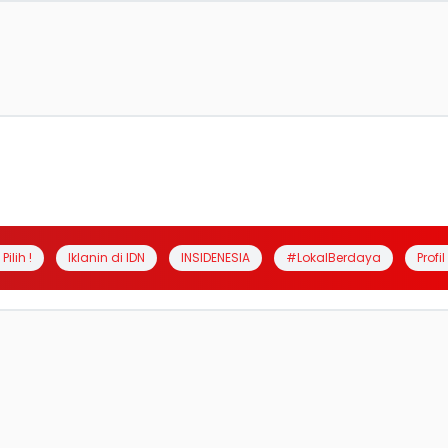
Pilih !
Iklanin di IDN
INSIDENESIA
#LokalBerdaya
Profi