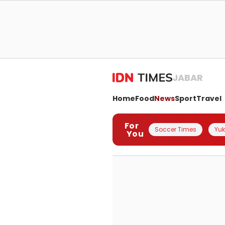
JABAR
Home
Food
News
Sport
Travel
For
Soccer Times
Yuk 
You