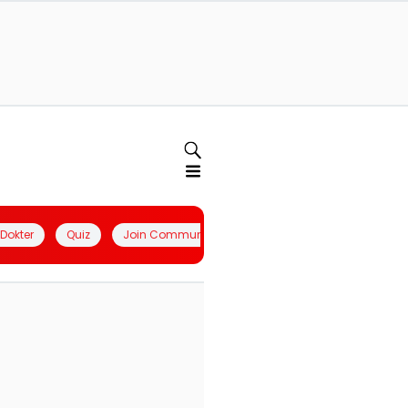
l Dokter
Quiz
Join Community