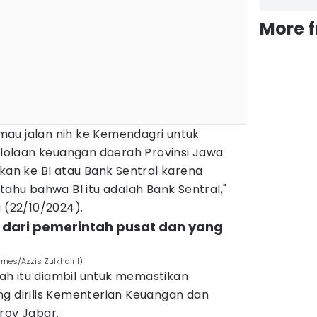
More 
n mau jalan nih ke Kemendagri untuk
olaan keuangan daerah Provinsi Jawa
akan ke BI atau Bank Sentral karena
tahu bahwa BI itu adalah Bank Sentral,"
u (22/10/2024).
 dari pemerintah pusat dan yang
imes/Azzis Zulkhairil)
h itu diambil untuk memastikan
ng dirilis Kementerian Keuangan dan
rov Jabar.