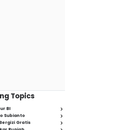
ng Topics
ur BI
o Subianto
ergizi Gratis
ukar Rupiah