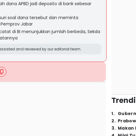
 dana APBD jadi deposito di bank sebesar
suri soal dana tersebut dan meminta
da Pemprov Jabar
rcatat di BI menunjukkan jumlah berbeda, Sekda
batannya
ssisted and reviewed by our editorial team.
Trendi
1
.
Gubern
2
.
Prabow
3
.
Makan B
4
.
Nilai T