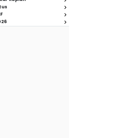
tus
FF
026