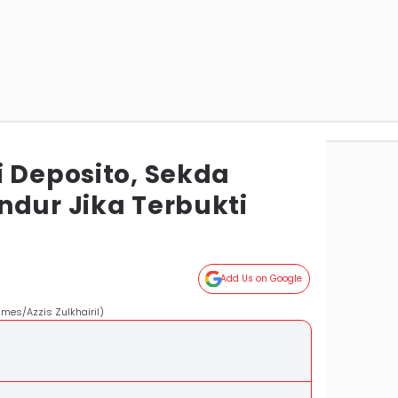
i Deposito, Sekda
ndur Jika Terbukti
Add Us on Google
imes/Azzis Zulkhairil)