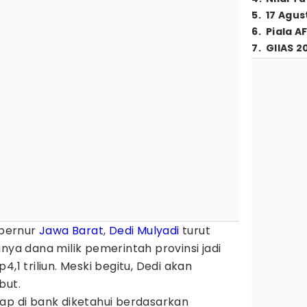
5
.
17 Agus
6
.
Piala A
7
.
GIIAS 2
bernur
Jawa Barat
,
Dedi Mulyadi
turut
 dana milik pemerintah provinsi jadi
4,1 triliun. Meski begitu, Dedi akan
but.
ap di bank diketahui berdasarkan