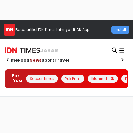
Baca artikel
IDN Times
lainnya di IDN App
Install
JABAR
Home
Food
News
Sport
Travel
For
Soccer Times
Yuk Pilih !
Iklanin di IDN
INSI
You