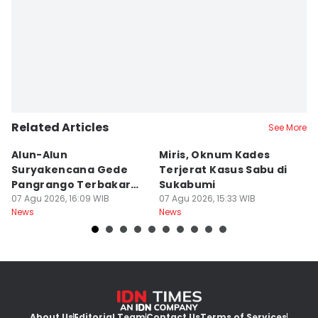
Related Articles
See More
Alun-Alun
Miris, Oknum Kades
T
Suryakencana Gede
Terjerat Kasus Sabu di
P
Pangrango Terbakar
Sukabumi
P
Gegara Kompor
07 Agu 2026, 16:09 WIB
07 Agu 2026, 15:33 WIB
W
07
News
News
Ne
Pendaki
About Us
Editorial Team
Contact Us
Terms of Services