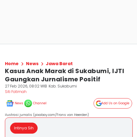
Home
News
Jawa Barat
Kasus Anak Marak di Sukabumi, IJTI
Gaungkan Jurnalisme Positif
27 Feb 2026, 08:02 WIB
Kab. Sukabumi
Siti Fatimah
News
Channel
Add Us on Google
ilustrasi jurnalis (pixabay.com/Frans van Heerden)
Intinya Sih