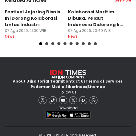
Related Articles
See More
Festival Jejaring Bisnis
Kolaborasi Maritim
M
Ini Dorong Kolaborasi
Dibuka, Pelaut
D
Lintas Industri
Indonesia Didorong ke
J
07 Agu 2026, 21:00 WIB
Pasar Global
07 Agu 2026, 20:49 WIB
07
News
News
Ne
About Us
Editorial Team
Contact Us
Terms of Services
Pedoman Media Siber
Index
Sitemap
Follow Us
Download
© 2026 IDN. All Rights Reserved.