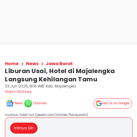
Home
News
Jawa Barat
Liburan Usai, Hotel di Majalengka
Langsung Kehilangan Tamu
03 Jun 2026, 18:16 WIB
Kab. Majalengka
Hakim Baihaqi
News
Channel
Add Us on Google
ilustrasi hotel tua (pexels.com/Andrea Piacquadio)
Intinya Sih