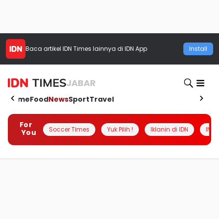
Baca artikel
IDN Times
lainnya di IDN App
Install
JABAR
Home
Food
News
Sport
Travel
For
Soccer Times
Yuk Pilih !
Iklanin di IDN
INSI
You