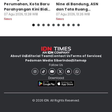
Perumahan, Kota Baru
Nine di Bandung, ASN
M
Parahyangan Kini Bidik
dan Tata Ruang
G
Wisatawan
07 Agu 2026, 13:28 WIB
Diperiksa
07 Agu 2026, 13:26 WIB
07
News
News
Ne
About Us
Editorial Team
Contact Us
Terms of Services
Pedoman Media Siber
Index
Sitemap
Follow Us
Download
© 2026 IDN. All Rights Reserved.