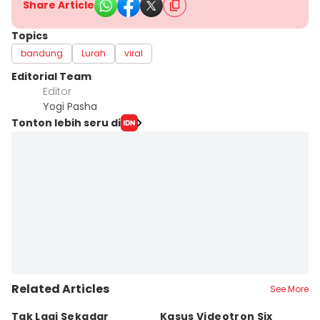
Share Article
Topics
bandung
Lurah
viral
Editorial Team
Editor
Yogi Pasha
Tonton lebih seru di
Related Articles
See More
Tak Lagi Sekadar
Kasus Videotron Six
K