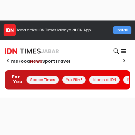
Baca artikel
IDN Times
lainnya di IDN App
Install
JABAR
Home
Food
News
Sport
Travel
For
Soccer Times
Yuk Pilih !
Iklanin di IDN
INSI
You