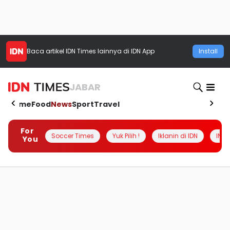
Baca artikel
IDN Times
lainnya di IDN App
Install
JABAR
Home
Food
News
Sport
Travel
For
Soccer Times
Yuk Pilih !
Iklanin di IDN
INSI
You