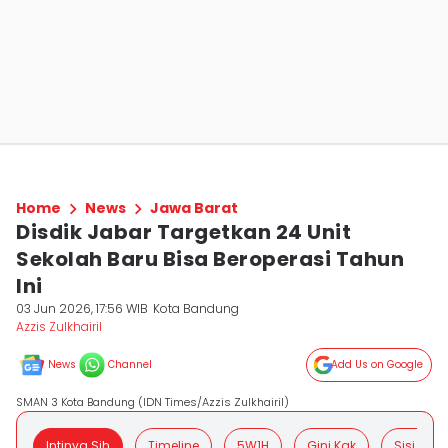
Home
News
Jawa Barat
Disdik Jabar Targetkan 24 Unit
Sekolah Baru Bisa Beroperasi Tahun
Ini
03 Jun 2026, 17:56 WIB
Kota Bandung
Azzis Zulkhairil
News
Channel
Add Us on Google
SMAN 3 Kota Bandung (IDN Times/Azzis Zulkhairil)
Intinya Sih
Timeline
5W1H
Gini Kak
Sisi Posit