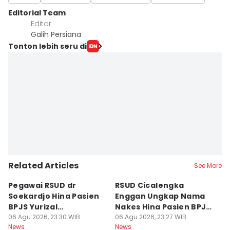
Editorial Team
Editor
Galih Persiana
Tonton lebih seru di
Related Articles
See More
Pegawai RSUD dr
RSUD Cicalengka
P
Soekardjo Hina Pasien
Enggan Ungkap Nama
M
BPJS Yurizal
Nakes Hina Pasien BPJS
D
Mengundurkan Diri
06 Agu 2026, 23:30 WIB
Yurizal
06 Agu 2026, 23:27 WIB
T
06
News
News
Ne