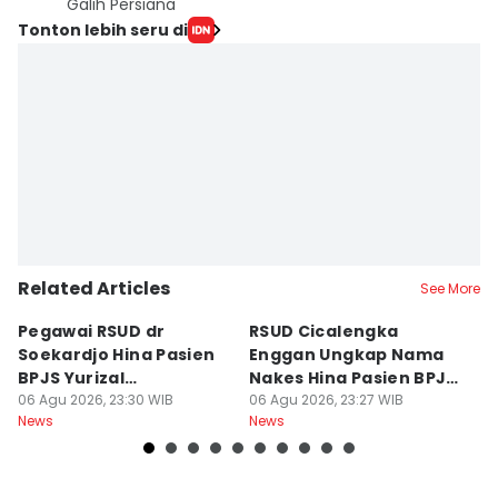
Galih Persiana
Tonton lebih seru di
Related Articles
See More
Pegawai RSUD dr
RSUD Cicalengka
P
Soekardjo Hina Pasien
Enggan Ungkap Nama
M
BPJS Yurizal
Nakes Hina Pasien BPJS
D
Mengundurkan Diri
06 Agu 2026, 23:30 WIB
Yurizal
06 Agu 2026, 23:27 WIB
T
06
News
News
Ne