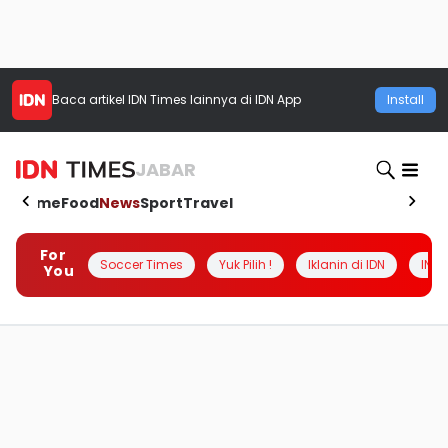
Baca artikel
IDN Times
lainnya di IDN App
Install
JABAR
Home
Food
News
Sport
Travel
For
Soccer Times
Yuk Pilih !
Iklanin di IDN
INSI
You