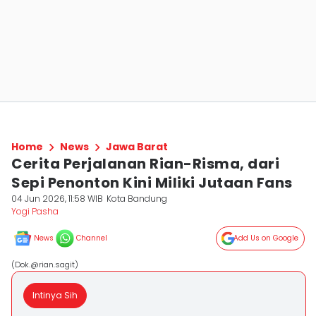
Home
News
Jawa Barat
Cerita Perjalanan Rian-Risma, dari
Sepi Penonton Kini Miliki Jutaan Fans
04 Jun 2026, 11:58 WIB
Kota Bandung
Yogi Pasha
News
Channel
Add Us on Google
(Dok.@rian.sagit)
Intinya Sih