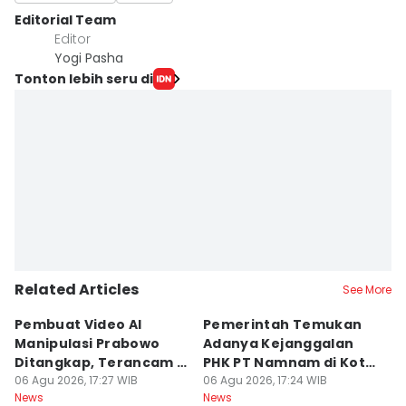
Editorial Team
Editor
Yogi Pasha
Tonton lebih seru di
Related Articles
See More
Pembuat Video AI
Pemerintah Temukan
Wa
Manipulasi Prabowo
Adanya Kejanggalan
D
Ditangkap, Terancam 12
PHK PT Namnam di Kota
S
Tahun Bui
06 Agu 2026, 17:27 WIB
Cimahi
06 Agu 2026, 17:24 WIB
06
News
News
Ne