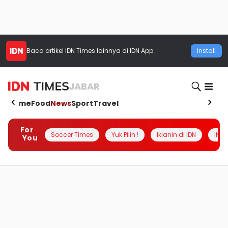
Baca artikel
IDN Times
lainnya di IDN App
Install
JABAR
Home
Food
News
Sport
Travel
For
Soccer Times
Yuk Pilih !
Iklanin di IDN
INSI
You