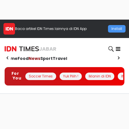
Baca artikel
IDN Times
lainnya di IDN App
Install
JABAR
Home
Food
News
Sport
Travel
For
Soccer Times
Yuk Pilih !
Iklanin di IDN
INSI
You