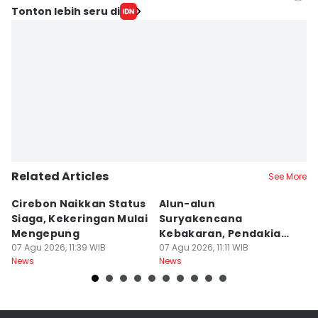
Editor
Tonton lebih seru di
Galih Persiana
Editor
Debbie Sutrisno
Related Articles
See More
Cirebon Naikkan Status
Alun-alun
9
Siaga, Kekeringan Mulai
Suryakencana
B
Mengepung
Kebakaran, Pendakian
B
07 Agu 2026, 11:39 WIB
Gunung Gede Ditutup!
07 Agu 2026, 11:11 WIB
K
07
News
News
Ne