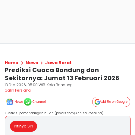
Home
News
Jawa Barat
Prediksi Cuaca Bandung dan
Sekitarnya: Jumat 13 Februari 2026
13 Feb 2026, 05:00 WIB
Kota Bandung
Galih Persiana
News
Channel
Add Us on Google
ilustrasi pemandangan hujan (pexels.com/Annisa Rosalina)
Intinya Sih