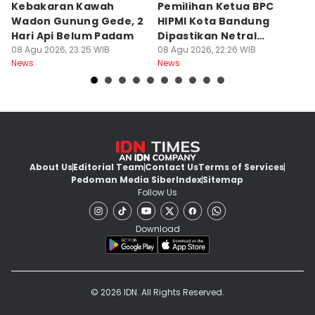
Kebakaran Kawah
Pemilihan Ketua BPC
T
Wadon Gunung Gede, 2
HIPMI Kota Bandung
J
Hari Api Belum Padam
Dipastikan Netral
S
08 Agu 2026, 23:25 WIB
Tanpa Tekanan
08 Agu 2026, 22:26 WIB
M
08
News
News
Ne
About Us
Editorial Team
Contact Us
Terms of Services
Pedoman Media Siber
Index
Sitemap
Follow Us
Download
© 2026 IDN. All Rights Reserved.