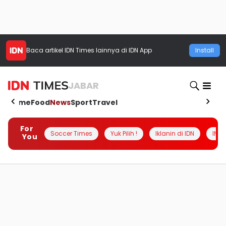
Baca artikel
IDN Times
lainnya di IDN App
Install
JABAR
Home
Food
News
Sport
Travel
For
Soccer Times
Yuk Pilih !
Iklanin di IDN
INSI
You