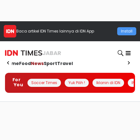
Baca artikel
IDN Times
lainnya di IDN App
Install
JABAR
Home
Food
News
Sport
Travel
For
Soccer Times
Yuk Pilih !
Iklanin di IDN
INSI
You