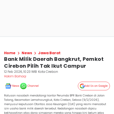
Home
News
Jawa Barat
Bank Milik Daerah Bangkrut, Pemkot
Cirebon Pilih Tak Ikut Campur
12 Feb 2026, 10:23 WIB
Kota Cirebon
Hakim Baihaqi
News
Channel
Add Us on Google
Ratusan nasabah mendatangi kantor Perumda BPR Bank Cirebon di Jalan
Talang, Kecamatan Lemahwungkuk, Kota Cirebon, Selasa (9/2/2026),
menyusul keputusan Otoritas Jasa Keuangan (OJK) yang resmi mencabut
izin usaha bank milik daerah tersebut. Kedatangan nasabah dipicu
kekhawatiran atas dana simpanan mereka yang hingga kini belum jelas