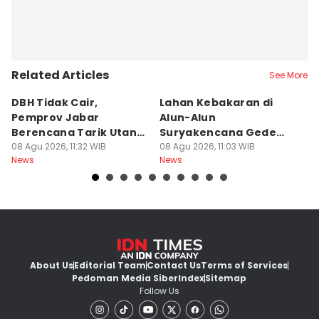
Related Articles
See More
DBH Tidak Cair,
Lahan Kebakaran di
I
Pemprov Jabar
Alun-Alun
K
Berencana Tarik Utang
Suryakencana Gede
M
Rp3,4 Triliun
08 Agu 2026, 11:32 WIB
Pangrango Capai 1
08 Agu 2026, 11:03 WIB
08
News
News
Ne
Hektare
About Us
Editorial Team
Contact Us
Terms of Services
Pedoman Media Siber
Index
Sitemap
Follow Us