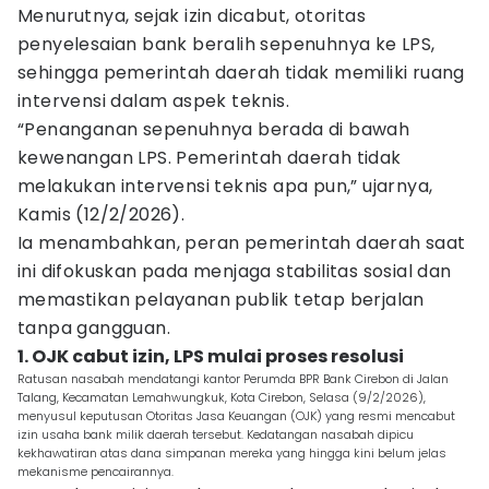
Menurutnya, sejak izin dicabut, otoritas
penyelesaian bank beralih sepenuhnya ke LPS,
sehingga pemerintah daerah tidak memiliki ruang
intervensi dalam aspek teknis.
“Penanganan sepenuhnya berada di bawah
kewenangan LPS. Pemerintah daerah tidak
melakukan intervensi teknis apa pun,” ujarnya,
Kamis (12/2/2026).
Ia menambahkan, peran pemerintah daerah saat
ini difokuskan pada menjaga stabilitas sosial dan
memastikan pelayanan publik tetap berjalan
tanpa gangguan.
1. OJK cabut izin, LPS mulai proses resolusi
Ratusan nasabah mendatangi kantor Perumda BPR Bank Cirebon di Jalan
Talang, Kecamatan Lemahwungkuk, Kota Cirebon, Selasa (9/2/2026),
menyusul keputusan Otoritas Jasa Keuangan (OJK) yang resmi mencabut
izin usaha bank milik daerah tersebut. Kedatangan nasabah dipicu
kekhawatiran atas dana simpanan mereka yang hingga kini belum jelas
mekanisme pencairannya.