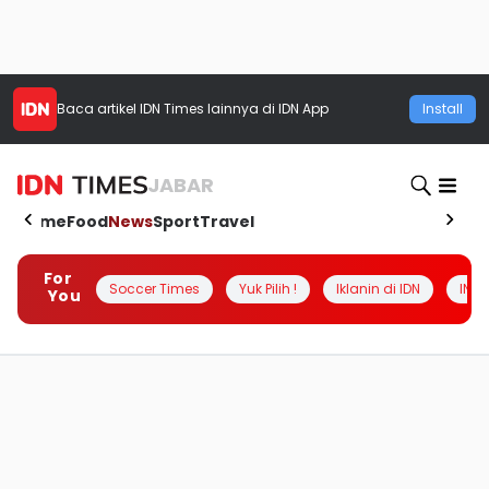
Baca artikel
IDN Times
lainnya di IDN App
Install
JABAR
Home
Food
News
Sport
Travel
For
Soccer Times
Yuk Pilih !
Iklanin di IDN
INSI
You