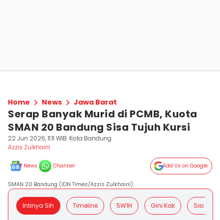
Home
News
Jawa Barat
Serap Banyak Murid di PCMB, Kuota
SMAN 20 Bandung Sisa Tujuh Kursi
22 Jun 2026, 11:11 WIB
Kota Bandung
Azzis Zulkhairil
News
Channel
Add Us on Google
SMAN 20 Bandung (IDN Times/Azzis Zulkhairil)
Intinya Sih
Timeline
5W1H
Gini Kak
Sisi Posit