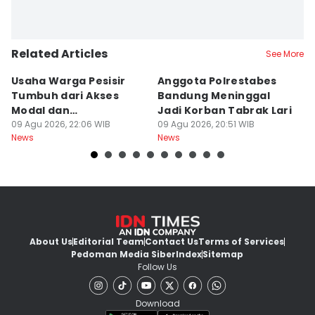
Related Articles
See More
Usaha Warga Pesisir
Anggota Polrestabes
P
Tumbuh dari Akses
Bandung Meninggal
P
Modal dan
Jadi Korban Tabrak Lari
y
Pendampingan
09 Agu 2026, 22:06 WIB
09 Agu 2026, 20:51 WIB
M
09
News
News
Ne
About Us
Editorial Team
Contact Us
Terms of Services
Pedoman Media Siber
Index
Sitemap
Follow Us
Download