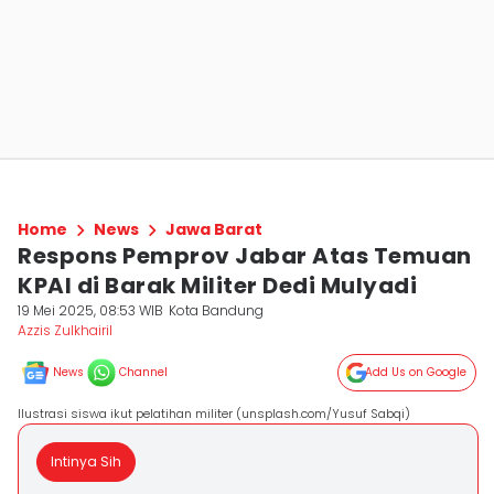
Home
News
Jawa Barat
Respons Pemprov Jabar Atas Temuan
KPAI di Barak Militer Dedi Mulyadi
19 Mei 2025, 08:53 WIB
Kota Bandung
Azzis Zulkhairil
News
Channel
Add Us on Google
Ilustrasi siswa ikut pelatihan militer (unsplash.com/Yusuf Sabqi)
Intinya Sih