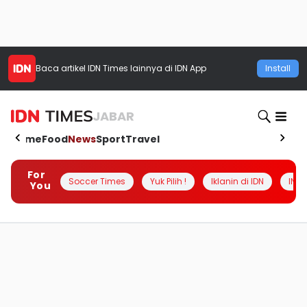
Baca artikel
IDN Times
lainnya di IDN App
Install
JABAR
Home
Food
News
Sport
Travel
For
Soccer Times
Yuk Pilih !
Iklanin di IDN
INSI
You