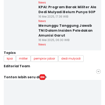
News
KPAI: Program Barak Militer Ala
Dedi Mulyadi Belum Punya SOP
16 Mei 2025, 17:36 WIB
News
Menunggu Tanggung Jawab
TNI Dalam Insiden Peledakan
Amunisi Garut
16 Mei 2025, 06:30 WIB
News
Topics
kpai
militer
pemprov jabar
dedi mulyadi
Editorial Team
Editor
Tonton lebih seru di
Febriana Sintasari
Editor
Azzis Zulkhairil