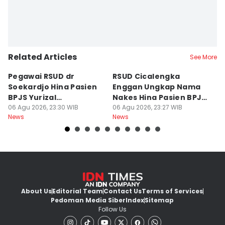
Related Articles
See More
Pegawai RSUD dr
RSUD Cicalengka
P
Soekardjo Hina Pasien
Enggan Ungkap Nama
M
BPJS Yurizal
Nakes Hina Pasien BPJS
D
Mengundurkan Diri
06 Agu 2026, 23:30 WIB
Yurizal
06 Agu 2026, 23:27 WIB
T
06
News
News
Ne
About Us
Editorial Team
Contact Us
Terms of Services
Pedoman Media Siber
Index
Sitemap
Follow Us