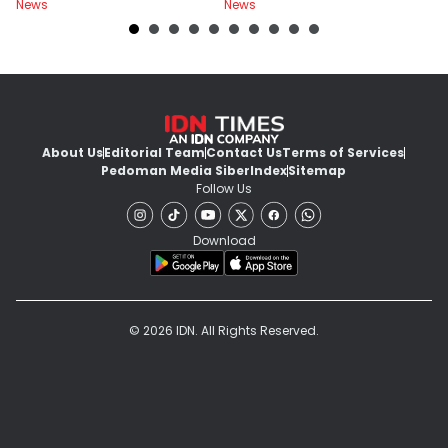
News
News
Ne
About Us
Editorial Team
Contact Us
Terms of Services
Pedoman Media Siber
Index
Sitemap
Follow Us
Download
© 2026 IDN. All Rights Reserved.