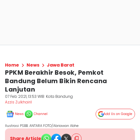
Home
News
Jawa Barat
PPKM Berakhir Besok, Pemkot
Bandung Belum Bikin Rencana
Lanjutan
07 Feb 2021, 13:53 WIB
Kota Bandung
Azzis Zulkhairil
News
Channel
Add Us on Google
Ilustrasi PSBB. ANTARA FOTO/Abriawan Abhe
Share Article