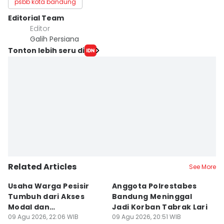
psbb kota bandung
Editorial Team
Editor
Galih Persiana
Tonton lebih seru di
Related Articles
See More
Usaha Warga Pesisir
Anggota Polrestabes
P
Tumbuh dari Akses
Bandung Meninggal
P
Modal dan
Jadi Korban Tabrak Lari
y
Pendampingan
09 Agu 2026, 22:06 WIB
09 Agu 2026, 20:51 WIB
M
09