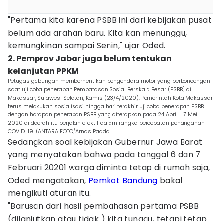
"Pertama kita karena PSBB ini dari kebijakan pusat
belum ada arahan baru. Kita kan menunggu,
kemungkinan sampai Senin," ujar Oded.
2. Pemprov Jabar juga belum tentukan
kelanjutan PPKM
Petugas gabungan memberhentikan pengendara motor yang berboncengan
saat uji coba penerapan Pembatasan Sosial Berskala Besar (PSBB) di
Makassar, Sulawesi Selatan, Kamis (23/4/2020). Pemerintah Kota Makassar
terus melakukan sosialisasi hingga hari terakhir uji coba penerapan PSBB
dengan harapan penerapan PSBB yang diterapkan pada 24 April - 7 Mei
2020 di daerah itu berjalan efektif dalam rangka percepatan penanganan
COVID-19. (ANTARA FOTO/Arnas Padda
Sedangkan soal kebijakan Gubernur Jawa Barat
yang menyatakan bahwa pada tanggal 6 dan 7
Februari 20201 warga diminta tetap di rumah saja,
Oded mengatakan,
Pemkot Bandung
bakal
mengikuti aturan itu.
"Barusan dari hasil pembahasan pertama PSBB
(dilanjutkan atau tidak ) kita tunggu, tetapi tetap