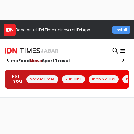
Baca artikel
IDN Times
lainnya di IDN App
Install
JABAR
Home
Food
News
Sport
Travel
For
Soccer Times
Yuk Pilih !
Iklanin di IDN
INSI
You