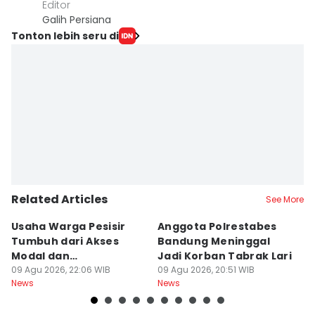
Editor
Galih Persiana
Tonton lebih seru di
Related Articles
See More
Usaha Warga Pesisir
Anggota Polrestabes
P
Tumbuh dari Akses
Bandung Meninggal
P
Modal dan
Jadi Korban Tabrak Lari
y
Pendampingan
09 Agu 2026, 22:06 WIB
09 Agu 2026, 20:51 WIB
M
09
News
News
Ne