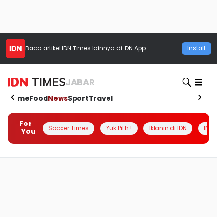
Baca artikel
IDN Times
lainnya di IDN App
Install
JABAR
Home
Food
News
Sport
Travel
For
Soccer Times
Yuk Pilih !
Iklanin di IDN
INSI
You