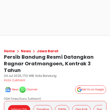
Home
News
Jawa Barat
Persib Bandung Resmi Datangkan
Ragnar Oratmangoen, Kontrak 3
Tahun
04 Jul 2026, 17:12 WIB
Kota Bandung
Azzis Zulkhairil
News
Channel
Add Us on Google
(IDN Times/Azzis Zulkhairil)
Intinya Sih
Timeline
5W1H
Gini Kak
Sisi Posit