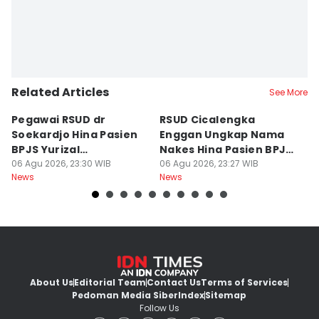
Related Articles
See More
Pegawai RSUD dr
RSUD Cicalengka
P
Soekardjo Hina Pasien
Enggan Ungkap Nama
M
BPJS Yurizal
Nakes Hina Pasien BPJS
D
Mengundurkan Diri
06 Agu 2026, 23:30 WIB
Yurizal
06 Agu 2026, 23:27 WIB
T
06
News
News
Ne
About Us
Editorial Team
Contact Us
Terms of Services
Pedoman Media Siber
Index
Sitemap
Follow Us