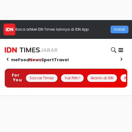
Baca artikel
IDN Times
lainnya di IDN App
Install
JABAR
Home
Food
News
Sport
Travel
For
Soccer Times
Yuk Pilih !
Iklanin di IDN
INSI
You