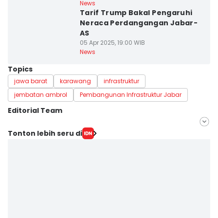
News
Tarif Trump Bakal Pengaruhi
Neraca Perdangangan Jabar-
AS
05 Apr 2025, 19:00 WIB
News
Topics
jawa barat
karawang
infrastruktur
jembatan ambrol
Pembangunan Infrastruktur Jabar
Editorial Team
Editor
Tonton lebih seru di
Galih Persiana
Editor
Azzis Zulkhairil