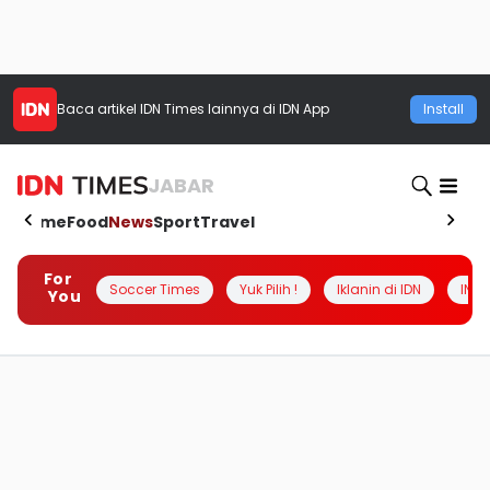
Baca artikel
IDN Times
lainnya di IDN App
Install
JABAR
Home
Food
News
Sport
Travel
For
Soccer Times
Yuk Pilih !
Iklanin di IDN
INSI
You