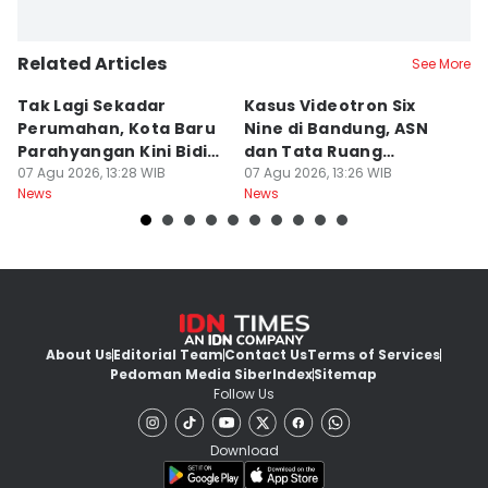
Related Articles
See More
Tak Lagi Sekadar
Kasus Videotron Six
K
Perumahan, Kota Baru
Nine di Bandung, ASN
M
Parahyangan Kini Bidik
dan Tata Ruang
G
Wisatawan
07 Agu 2026, 13:28 WIB
Diperiksa
07 Agu 2026, 13:26 WIB
07
News
News
Ne
About Us
Editorial Team
Contact Us
Terms of Services
Pedoman Media Siber
Index
Sitemap
Follow Us
Download