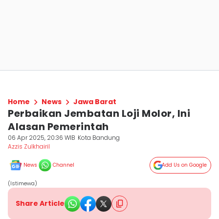
Home
News
Jawa Barat
Perbaikan Jembatan Loji Molor, Ini
Alasan Pemerintah
06 Apr 2025, 20:36 WIB
Kota Bandung
Azzis Zulkhairil
News
Channel
Add Us on Google
(Istimewa)
Share Article