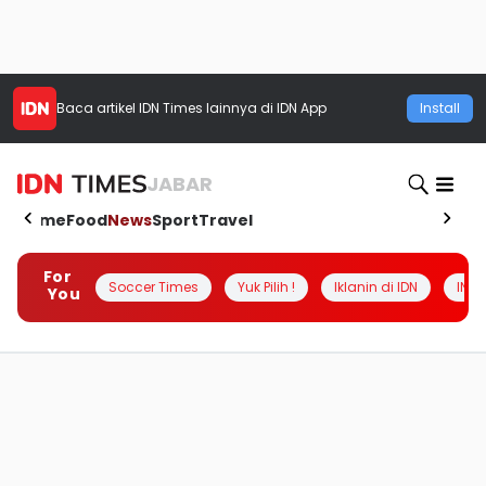
Baca artikel
IDN Times
lainnya di IDN App
Install
JABAR
Home
Food
News
Sport
Travel
For
Soccer Times
Yuk Pilih !
Iklanin di IDN
INSI
You