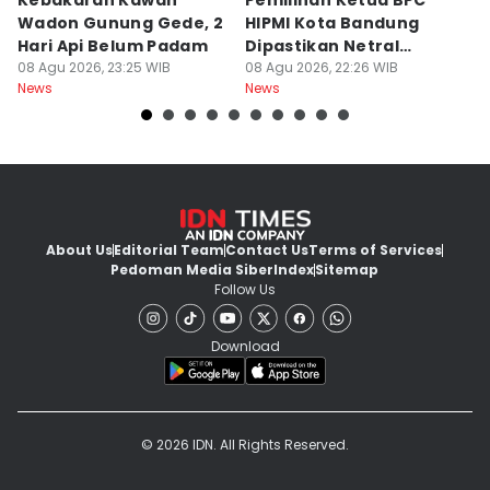
Kebakaran Kawah
Pemilihan Ketua BPC
T
Wadon Gunung Gede, 2
HIPMI Kota Bandung
J
Hari Api Belum Padam
Dipastikan Netral
S
08 Agu 2026, 23:25 WIB
Tanpa Tekanan
08 Agu 2026, 22:26 WIB
M
08
News
News
Ne
About Us
Editorial Team
Contact Us
Terms of Services
Pedoman Media Siber
Index
Sitemap
Follow Us
Download
© 2026 IDN. All Rights Reserved.