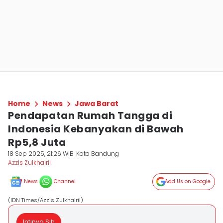
Home
News
Jawa Barat
Pendapatan Rumah Tangga di
Indonesia Kebanyakan di Bawah
Rp5,8 Juta
18 Sep 2025, 21:26 WIB
Kota Bandung
Azzis Zulkhairil
News
Channel
Add Us on Google
(IDN Times/Azzis Zulkhairil)
Intinya Sih