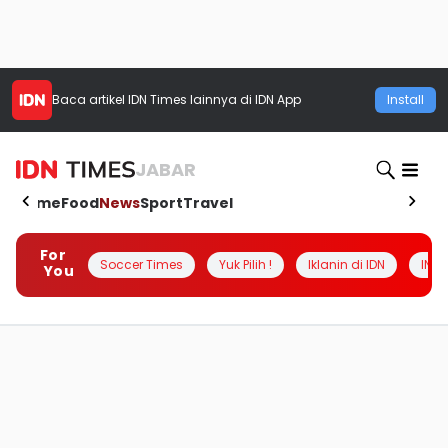
Baca artikel
IDN Times
lainnya di IDN App
Install
JABAR
Home
Food
News
Sport
Travel
For
Soccer Times
Yuk Pilih !
Iklanin di IDN
INSI
You