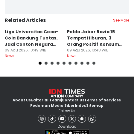
Related Articles
See More
Liga Universitas Coca-
Polda Jabar Razia 15
T
Cola Bandung Tuntas,
Tempat Hiburan, 3
B
Jadi Contoh Negara
Orang Positif Konsumsi
P
Lain
09 Agu 2026, 10:49 WIB
Narkoba
09 Agu 2026, 10:48 WIB
09
News
News
Ne
About Us
Editorial Team
Contact Us
Terms of Services
Pedoman Media Siber
Index
Sitemap
Follow Us
Download