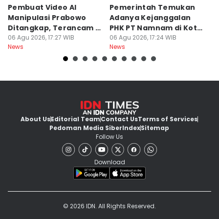
Pembuat Video AI
Pemerintah Temukan
Wa
Manipulasi Prabowo
Adanya Kejanggalan
D
Ditangkap, Terancam 12
PHK PT Namnam di Kota
S
Tahun Bui
06 Agu 2026, 17:27 WIB
Cimahi
06 Agu 2026, 17:24 WIB
06
News
News
Ne
About Us
Editorial Team
Contact Us
Terms of Services
Pedoman Media Siber
Index
Sitemap
Follow Us
Download
© 2026 IDN. All Rights Reserved.