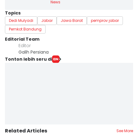
News
Topics
Dedi Mulyadi
Jabar
Jawa Barat
pemprov jabar
Pemkot Bandung
Editorial Team
Editor
Galih Persiana
Tonton lebih seru di
Related Articles
See More