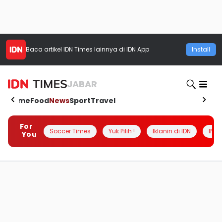
Baca artikel
IDN Times
lainnya di IDN App
Install
JABAR
Home
Food
News
Sport
Travel
For
Soccer Times
Yuk Pilih !
Iklanin di IDN
INSI
You