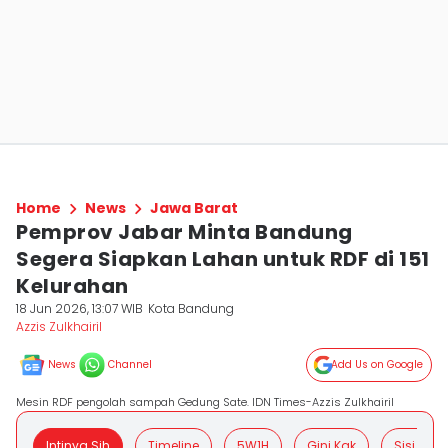
Home
News
Jawa Barat
Pemprov Jabar Minta Bandung
Segera Siapkan Lahan untuk RDF di 151
Kelurahan
18 Jun 2026, 13:07 WIB
Kota Bandung
Azzis Zulkhairil
News
Channel
Add Us on Google
Mesin RDF pengolah sampah Gedung Sate. IDN Times-Azzis Zulkhairil
Intinya Sih
Timeline
5W1H
Gini Kak
Sisi Posit