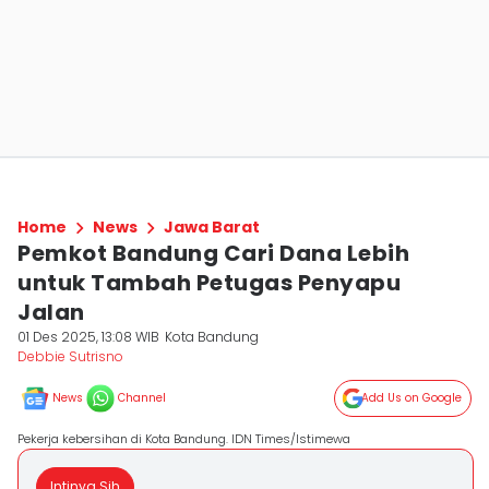
Home
News
Jawa Barat
Pemkot Bandung Cari Dana Lebih
untuk Tambah Petugas Penyapu
Jalan
01 Des 2025, 13:08 WIB
Kota Bandung
Debbie Sutrisno
News
Channel
Add Us on Google
Pekerja kebersihan di Kota Bandung. IDN Times/Istimewa
Intinya Sih