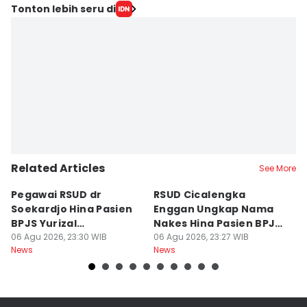
Tonton lebih seru di
Related Articles
See More
Pegawai RSUD dr
RSUD Cicalengka
P
Soekardjo Hina Pasien
Enggan Ungkap Nama
M
BPJS Yurizal
Nakes Hina Pasien BPJS
D
Mengundurkan Diri
06 Agu 2026, 23:30 WIB
Yurizal
06 Agu 2026, 23:27 WIB
T
06
News
News
Ne