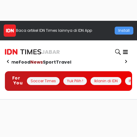
Baca artikel
IDN Times
lainnya di IDN App
Install
JABAR
Home
Food
News
Sport
Travel
For
Soccer Times
Yuk Pilih !
Iklanin di IDN
INSI
You