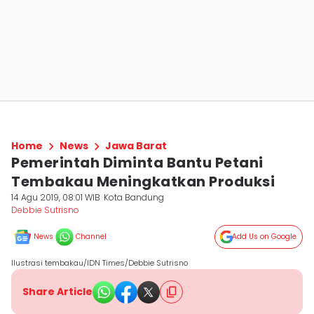
Home
News
Jawa Barat
Pemerintah Diminta Bantu Petani
Tembakau Meningkatkan Produksi
14 Agu 2019, 08:01 WIB
Kota Bandung
Debbie Sutrisno
News
Channel
Add Us on Google
Ilustrasi tembakau/IDN Times/Debbie Sutrisno
Share Article