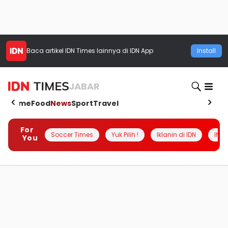
Baca artikel
IDN Times
lainnya di IDN App
Install
JABAR
Home
Food
News
Sport
Travel
For
Soccer Times
Yuk Pilih !
Iklanin di IDN
INSI
You