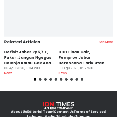
Related Articles
See More
Defisit Jabar Rp5,7 T,
DBH Tidak Cair,
L
Pakar: Jangan Ngegas
Pemprov Jabar
A
Belanja Kalau Gak Ada
Berencana Tarik Utang
S
Duit
08 Agu 2026, 13:34 WIB
Rp3,4 Triliun
08 Agu 2026, 11:32 WIB
P
08
News
News
Ne
H
About Us
Editorial Team
Contact Us
Terms of Services
Pedoman Media Siber
Index
Sitemap