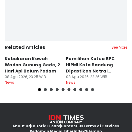
Related Articles
See More
Kebakaran Kawah
Pemilihan Ketua BPC
T
Wadon Gunung Gede, 2
HIPMI Kota Bandung
J
Hari Api Belum Padam
Dipastikan Netral
S
08 Agu 2026, 23:25 WIB
Tanpa Tekanan
08 Agu 2026, 22:26 WIB
M
08
News
News
Ne
About Us
Editorial Team
Contact Us
Terms of Services
Pedoman Media Siber
Index
Sitemap