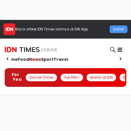
Baca artikel
IDN Times
lainnya di IDN App
Install
JABAR
Home
Food
News
Sport
Travel
For
Soccer Times
Yuk Pilih !
Iklanin di IDN
INSI
You