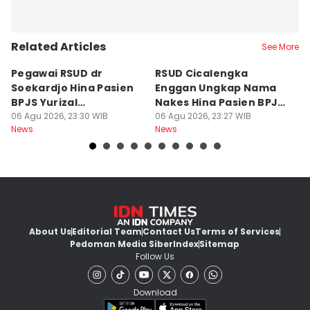
Related Articles
See More
Pegawai RSUD dr
RSUD Cicalengka
P
Soekardjo Hina Pasien
Enggan Ungkap Nama
M
BPJS Yurizal
Nakes Hina Pasien BPJS
D
Mengundurkan Diri
06 Agu 2026, 23:30 WIB
Yurizal
06 Agu 2026, 23:27 WIB
T
06
News
News
Ne
About Us
Editorial Team
Contact Us
Terms of Services
Pedoman Media Siber
Index
Sitemap
Follow Us
Download