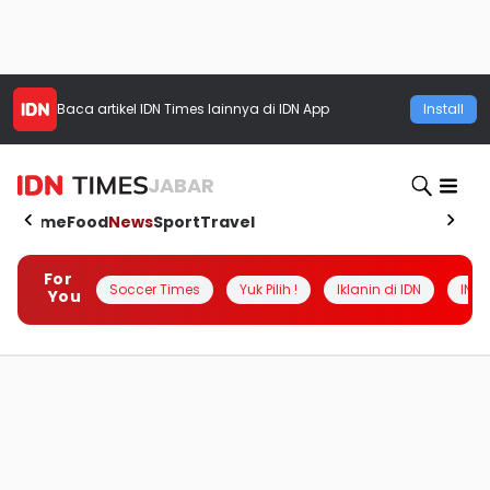
Baca artikel
IDN Times
lainnya di IDN App
Install
JABAR
Home
Food
News
Sport
Travel
For
Soccer Times
Yuk Pilih !
Iklanin di IDN
INSI
You