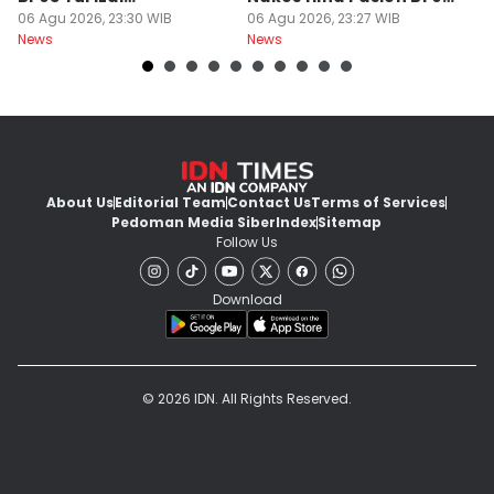
Mengundurkan Diri
06 Agu 2026, 23:30 WIB
Yurizal
06 Agu 2026, 23:27 WIB
T
06
News
News
Ne
About Us
Editorial Team
Contact Us
Terms of Services
Pedoman Media Siber
Index
Sitemap
Follow Us
Download
© 2026 IDN. All Rights Reserved.