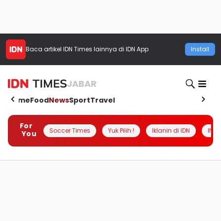
Baca artikel
IDN Times
lainnya di IDN App
Install
JABAR
Home
Food
News
Sport
Travel
For
Soccer Times
Yuk Pilih !
Iklanin di IDN
INSI
You