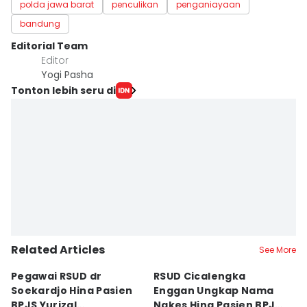
polda jawa barat
penculikan
penganiayaan
bandung
Editorial Team
Editor
Yogi Pasha
Tonton lebih seru di
Related Articles
See More
Pegawai RSUD dr
RSUD Cicalengka
P
Soekardjo Hina Pasien
Enggan Ungkap Nama
M
BPJS Yurizal
Nakes Hina Pasien BPJS
D