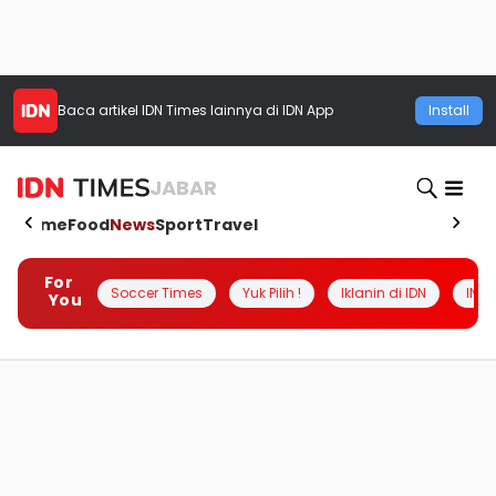
Baca artikel
IDN Times
lainnya di IDN App
Install
JABAR
Home
Food
News
Sport
Travel
For
Soccer Times
Yuk Pilih !
Iklanin di IDN
INSI
You