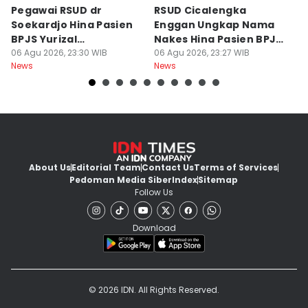
Pegawai RSUD dr
RSUD Cicalengka
P
Soekardjo Hina Pasien
Enggan Ungkap Nama
M
BPJS Yurizal
Nakes Hina Pasien BPJS
D
Mengundurkan Diri
06 Agu 2026, 23:30 WIB
Yurizal
06 Agu 2026, 23:27 WIB
T
06
News
News
Ne
About Us
Editorial Team
Contact Us
Terms of Services
Pedoman Media Siber
Index
Sitemap
Follow Us
Download
© 2026 IDN. All Rights Reserved.