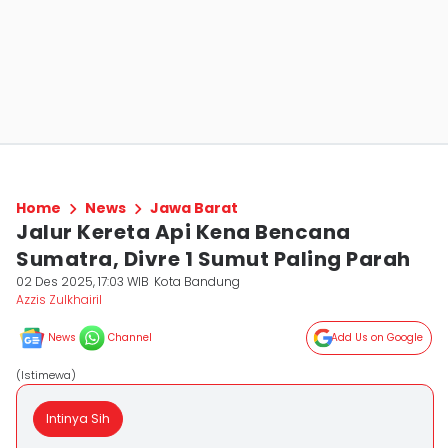
Home
News
Jawa Barat
Jalur Kereta Api Kena Bencana
Sumatra, Divre 1 Sumut Paling Parah
02 Des 2025, 17:03 WIB
Kota Bandung
Azzis Zulkhairil
News
Channel
Add Us on Google
(Istimewa)
Intinya Sih