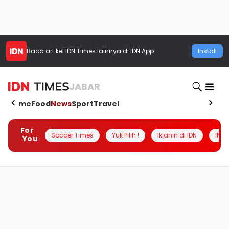
Baca artikel
IDN Times
lainnya di IDN App
Install
JABAR
Home
Food
News
Sport
Travel
For
Soccer Times
Yuk Pilih !
Iklanin di IDN
INSI
You