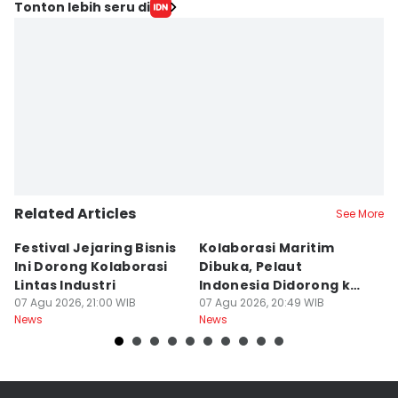
Tonton lebih seru di
Related Articles
See More
Festival Jejaring Bisnis
Kolaborasi Maritim
M
Ini Dorong Kolaborasi
Dibuka, Pelaut
D
Lintas Industri
Indonesia Didorong ke
J
07 Agu 2026, 21:00 WIB
Pasar Global
07 Agu 2026, 20:49 WIB
07
News
News
Ne