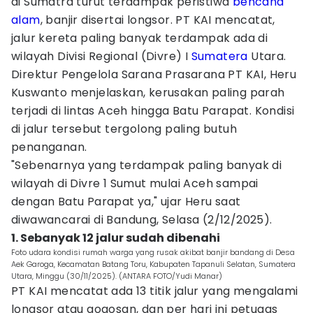
di Sumatra turut terdampak peristiwa
bencana
alam
, banjir disertai longsor. PT KAI mencatat,
jalur kereta paling banyak terdampak ada di
wilayah Divisi Regional (Divre) I
Sumatera
Utara.
Direktur Pengelola Sarana Prasarana PT KAI, Heru
Kuswanto menjelaskan, kerusakan paling parah
terjadi di lintas Aceh hingga Batu Parapat. Kondisi
di jalur tersebut tergolong paling butuh
penanganan.
"Sebenarnya yang terdampak paling banyak di
wilayah di Divre 1 Sumut mulai Aceh sampai
dengan Batu Parapat ya," ujar Heru saat
diwawancarai di Bandung, Selasa (2/12/2025).
1. Sebanyak 12 jalur sudah dibenahi
Foto udara kondisi rumah warga yang rusak akibat banjir bandang di Desa
Aek Garoga, Kecamatan Batang Toru, Kabupaten Tapanuli Selatan, Sumatera
Utara, Minggu (30/11/2025). (ANTARA FOTO/Yudi Manar)
PT KAI mencatat ada 13 titik jalur yang mengalami
longsor atau gogosan, dan per hari ini petugas