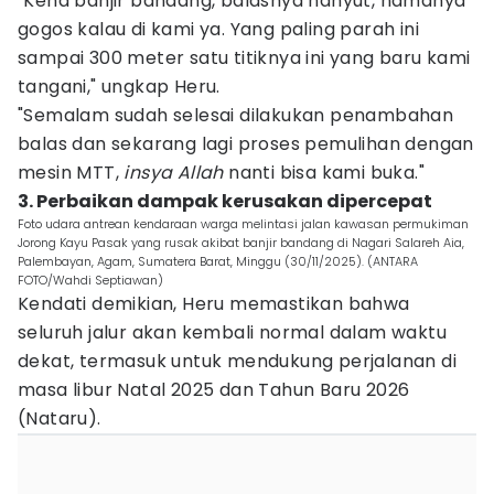
"Kena banjir bandang, balasnya hanyut, namanya
gogos kalau di kami ya. Yang paling parah ini
sampai 300 meter satu titiknya ini yang baru kami
tangani," ungkap Heru.
"Semalam sudah selesai dilakukan penambahan
balas dan sekarang lagi proses pemulihan dengan
mesin MTT,
insya Allah
nanti bisa kami buka."
3. Perbaikan dampak kerusakan dipercepat
Foto udara antrean kendaraan warga melintasi jalan kawasan permukiman
Jorong Kayu Pasak yang rusak akibat banjir bandang di Nagari Salareh Aia,
Palembayan, Agam, Sumatera Barat, Minggu (30/11/2025). (ANTARA
FOTO/Wahdi Septiawan)
Kendati demikian, Heru memastikan bahwa
seluruh jalur akan kembali normal dalam waktu
dekat, termasuk untuk mendukung perjalanan di
masa libur Natal 2025 dan Tahun Baru 2026
(Nataru).