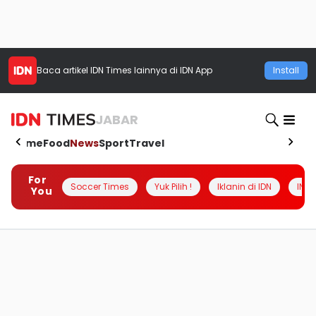
Baca artikel
IDN Times
lainnya di IDN App
Install
JABAR
Home
Food
News
Sport
Travel
For
Soccer Times
Yuk Pilih !
Iklanin di IDN
INSI
You