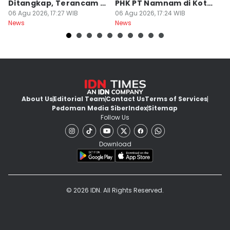
Ditangkap, Terancam 12
PHK PT Namnam di Kota
S
Tahun Bui
06 Agu 2026, 17:27 WIB
Cimahi
06 Agu 2026, 17:24 WIB
06
News
News
Ne
About Us
Editorial Team
Contact Us
Terms of Services
Pedoman Media Siber
Index
Sitemap
Follow Us
Download
© 2026 IDN. All Rights Reserved.