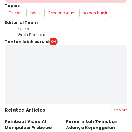
Topics
Cirebon
banjir
Bencana Alam
korban banjir
Editorial Team
Editor
Galih Persiana
Tonton lebih seru di
Related Articles
See More
Pembuat Video AI
Pemerintah Temukan
Wa
Manipulasi Prabowo
Adanya Kejanggalan
D