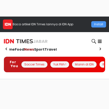
Baca artikel
IDN Times
lainnya di IDN App
Install
JABAR
Home
Food
News
Sport
Travel
For
Soccer Times
Yuk Pilih !
Iklanin di IDN
INSI
You