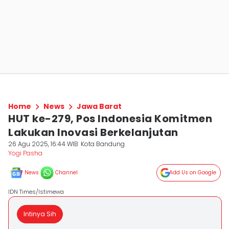
Home
News
Jawa Barat
HUT ke-279, Pos Indonesia Komitmen
Lakukan Inovasi Berkelanjutan
26 Agu 2025, 16:44 WIB
Kota Bandung
Yogi Pasha
News
Channel
Add Us on Google
IDN Times/Istimewa
Intinya Sih