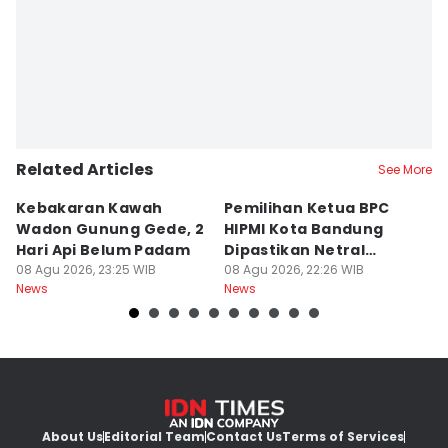
Related Articles
See More
Kebakaran Kawah
Pemilihan Ketua BPC
T
Wadon Gunung Gede, 2
HIPMI Kota Bandung
J
Hari Api Belum Padam
Dipastikan Netral
S
08 Agu 2026, 23:25 WIB
Tanpa Tekanan
08 Agu 2026, 22:26 WIB
M
08
News
News
Ne
About Us
Editorial Team
Contact Us
Terms of Services