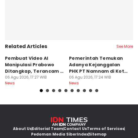
Related Articles
See More
Pembuat Video AI
Pemerintah Temukan
Wa
Manipulasi Prabowo
Adanya Kejanggalan
D
Ditangkap, Terancam 12
PHK PT Namnam di Kota
S
Tahun Bui
06 Agu 2026, 17:27 WIB
Cimahi
06 Agu 2026, 17:24 WIB
06
News
News
Ne
About Us
Editorial Team
Contact Us
Terms of Services
Pedoman Media Siber
Index
Sitemap