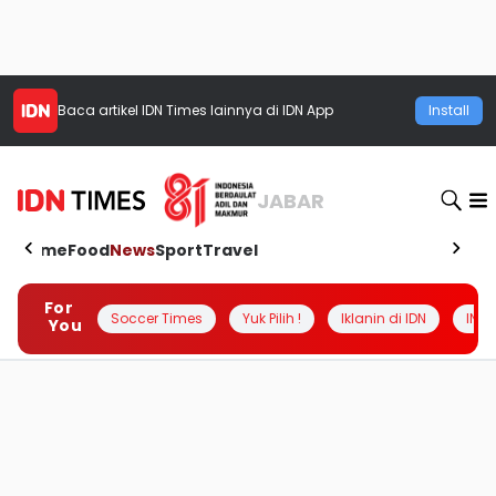
Baca artikel
IDN Times
lainnya di IDN App
Install
JABAR
Home
Food
News
Sport
Travel
For
Soccer Times
Yuk Pilih !
Iklanin di IDN
INSI
You