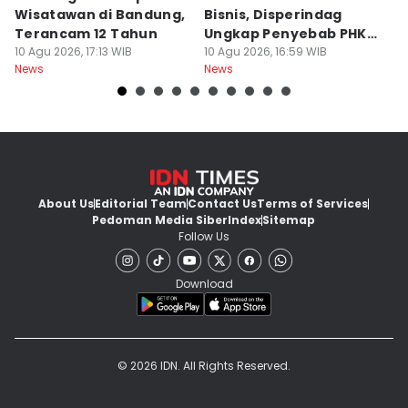
Wisatawan di Bandung,
Bisnis, Disperindag
K
Terancam 12 Tahun
Ungkap Penyebab PHK
L
10 Agu 2026, 17:13 WIB
Industri di Jabar
10 Agu 2026, 16:59 WIB
M
10
News
News
Ne
About Us
Editorial Team
Contact Us
Terms of Services
Pedoman Media Siber
Index
Sitemap
Follow Us
Download
© 2026 IDN. All Rights Reserved.