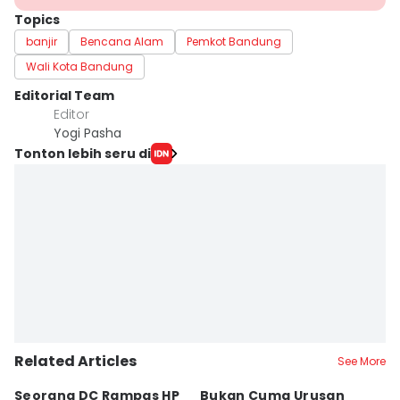
Topics
banjir
Bencana Alam
Pemkot Bandung
Wali Kota Bandung
Editorial Team
Editor
Yogi Pasha
Tonton lebih seru di
Related Articles
See More
Seorang DC Rampas HP
Bukan Cuma Urusan
J