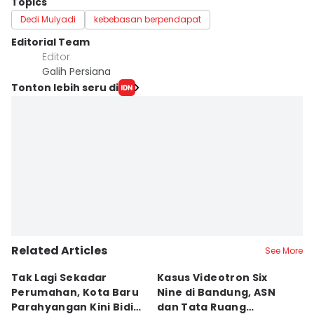
Topics
Dedi Mulyadi
kebebasan berpendapat
Editorial Team
Editor
Galih Persiana
Tonton lebih seru di
Related Articles
See More
Tak Lagi Sekadar
Kasus Videotron Six
K
Perumahan, Kota Baru
Nine di Bandung, ASN
M
Parahyangan Kini Bidik
dan Tata Ruang
G