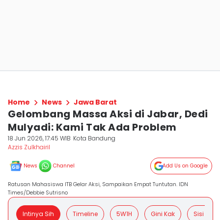
Home
News
Jawa Barat
Gelombang Massa Aksi di Jabar, Dedi
Mulyadi: Kami Tak Ada Problem
18 Jun 2026, 17:45 WIB
Kota Bandung
Azzis Zulkhairil
News
Channel
Add Us on Google
Ratusan Mahasiswa ITB Gelar Aksi, Sampaikan Empat Tuntutan. IDN
Times/Debbie Sutrisno
Intinya Sih
Timeline
5W1H
Gini Kak
Sisi Posit