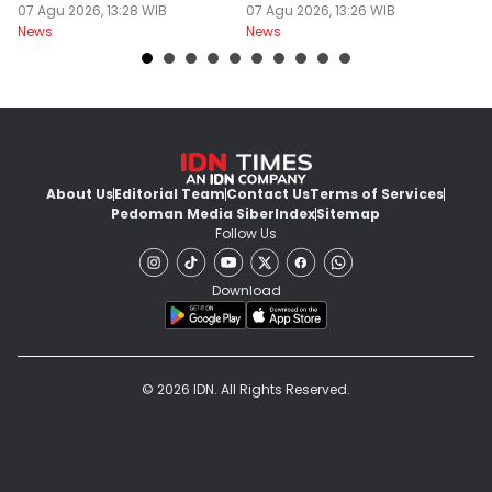
Wisatawan
07 Agu 2026, 13:28 WIB
Diperiksa
07 Agu 2026, 13:26 WIB
07
News
News
Ne
About Us
Editorial Team
Contact Us
Terms of Services
Pedoman Media Siber
Index
Sitemap
Follow Us
Download
© 2026 IDN. All Rights Reserved.