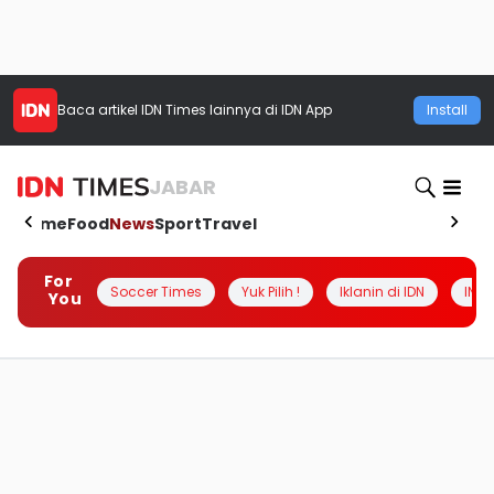
Baca artikel
IDN Times
lainnya di IDN App
Install
JABAR
Home
Food
News
Sport
Travel
For
Soccer Times
Yuk Pilih !
Iklanin di IDN
INSI
You