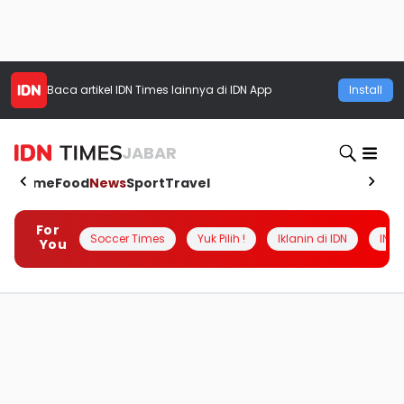
Baca artikel
IDN Times
lainnya di IDN App
Install
JABAR
Home
Food
News
Sport
Travel
For
Soccer Times
Yuk Pilih !
Iklanin di IDN
INSI
You