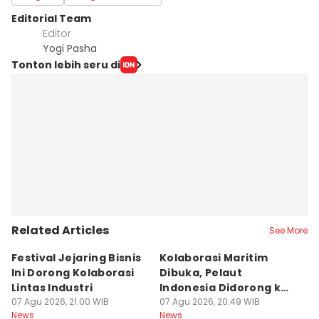
Editorial Team
Editor
Yogi Pasha
Tonton lebih seru di
Related Articles
See More
Festival Jejaring Bisnis
Kolaborasi Maritim
M
Ini Dorong Kolaborasi
Dibuka, Pelaut
D
Lintas Industri
Indonesia Didorong ke
J
07 Agu 2026, 21:00 WIB
Pasar Global
07 Agu 2026, 20:49 WIB
07
News
News
Ne