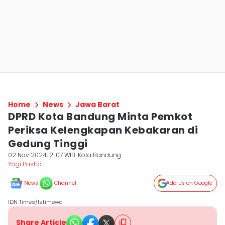
Home
News
Jawa Barat
DPRD Kota Bandung Minta Pemkot
Periksa Kelengkapan Kebakaran di
Gedung Tinggi
02 Nov 2024, 21:07 WIB
Kota Bandung
Yogi Pasha
News
Channel
Add Us on Google
IDN Times/Istimewa
Share Article