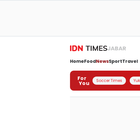
JABAR
Home
Food
News
Sport
Travel
For
Soccer Times
Yuk 
You