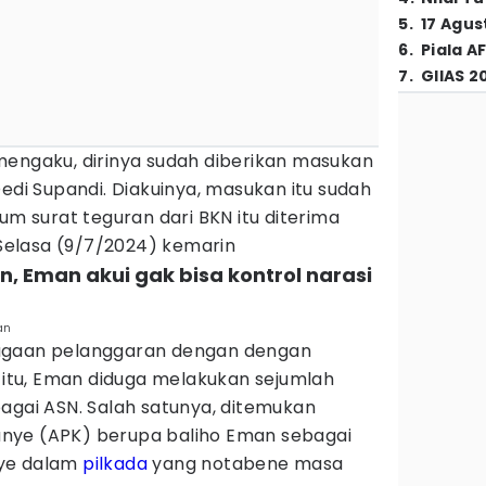
5
.
17 Agus
6
.
Piala A
7
.
GIIAS 2
mengaku, dirinya sudah diberikan masukan
Dedi Supandi. Diakuinya, masukan itu sudah
um surat teguran dari BKN itu diterima
elasa (9/7/2024) kemarin
n, Eman akui gak bisa kontrol narasi
an
ugaan pelanggaran dengan dengan
4 itu, Eman diduga melakukan sejumlah
agai ASN. Salah satunya, ditemukan
nye (APK) berupa baliho Eman sebagai
nye dalam
pilkada
yang notabene masa