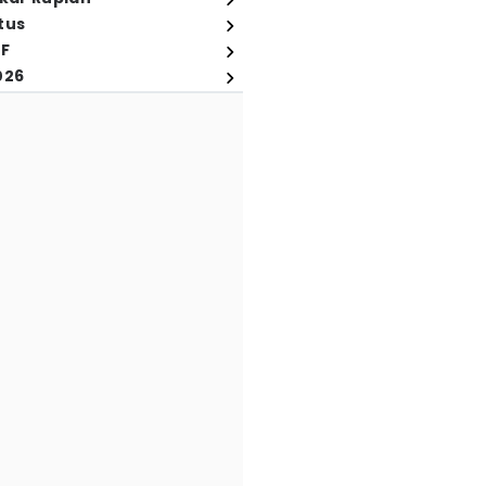
tus
FF
026