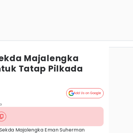
Sekda Majalengka
ntuk Tatap Pilkada
Add Us on Google
ka
 Sekda Majalengka Eman Suherman