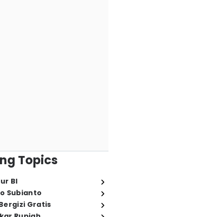
ng Topics
ur BI
o Subianto
ergizi Gratis
ukar Rupiah