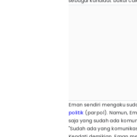
sebagai kandidat bakal cal
Eman sendiri mengaku suda
politik
(parpol). Namun, E
saja yang sudah ada komunik
"Sudah ada yang komunikasi. 
Kendati demikian, Eman me