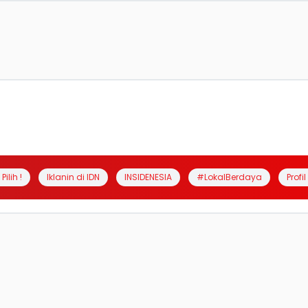
Pilih !
Iklanin di IDN
INSIDENESIA
#LokalBerdaya
Profi