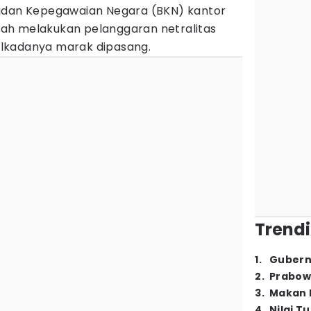
Badan Kepegawaian Negara (BKN) kantor
telah melakukan pelanggaran netralitas
 pilkadanya marak dipasang.
Trendi
1
.
Gubern
2
.
Prabow
3
.
Makan B
4
.
Nilai T