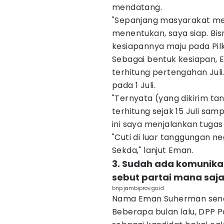
mendatang.
"Sepanjang masyarakat men
menentukan, saya siap. Bis
kesiapannya maju pada Pil
Sebagai bentuk kesiapan, 
terhitung pertengahan Juli
pada 1 Juli.
"Ternyata (yang dikirim tang
terhitung sejak 15 Juli sa
ini saya menjalankan tugas 
"Cuti di luar tanggungan ne
Sekda," lanjut Eman.
3. Sudah ada komunika
sebut partai mana saj
bnp.jambiprov.go.id
Nama Eman Suherman sendir
Beberapa bulan lalu, DPP