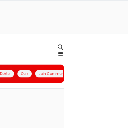
l Dokter
Quiz
Join Community