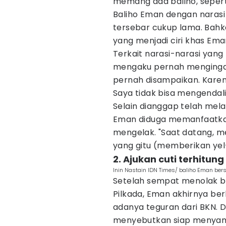
memang ada baliho, seperti
Baliho Eman dengan narasi
tersebar cukup lama. Bahka
yang menjadi ciri khas Ema
Terkait narasi-narasi yang
mengaku pernah mengingat
pernah disampaikan. Karen
Saya tidak bisa mengendalik
Selain dianggap telah mela
Eman diduga memanfaatkan f
mengelak. "Saat datang, m
yang gitu (memberikan yel-
2. Ajukan cuti terhitun
Inin Nastain IDN Times/ baliho Eman ber
Setelah sempat menolak 
Pilkada, Eman akhirnya b
adanya teguran dari BKN. 
menyebutkan siap menyam