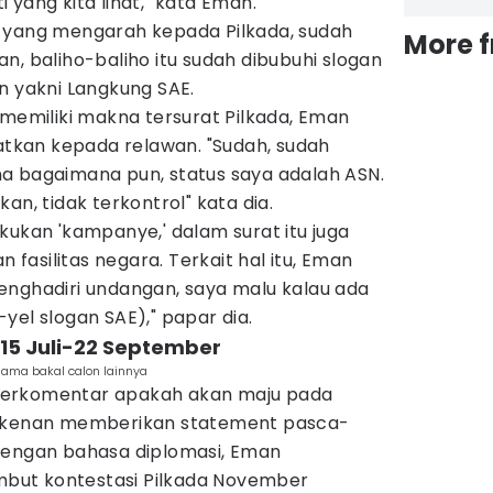
 yang kita lihat," kata Eman.
 yang mengarah kepada Pilkada, sudah
More 
n, baliho-baliho itu sudah dibubuhi slogan
n yakni Langkung SAE.
 memiliki makna tersurat Pilkada, Eman
kan kepada relawan. "Sudah, sudah
a bagaimana pun, status saya adalah ASN.
an, tidak terkontrol" kata dia.
kukan 'kampanye,' dalam surat itu juga
asilitas negara. Terkait hal itu, Eman
enghadiri undangan, saya malu kalau ada
yel slogan SAE)," papar dia.
g 15 Juli-22 September
sama bakal calon lainnya
berkomentar apakah akan maju pada
erkenan memberikan statement pasca-
Dengan bahasa diplomasi, Eman
but kontestasi Pilkada November