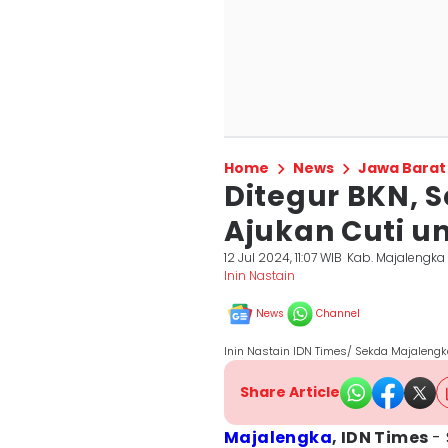
Home
News
Jawa Barat
Ditegur BKN, 
Ajukan Cuti u
12 Jul 2024, 11:07 WIB
Kab. Majalengka
Inin Nastain
News
Channel
Inin Nastain IDN Times/ Sekda Majaleng
Share Article
Majalengka
, IDN Times
-