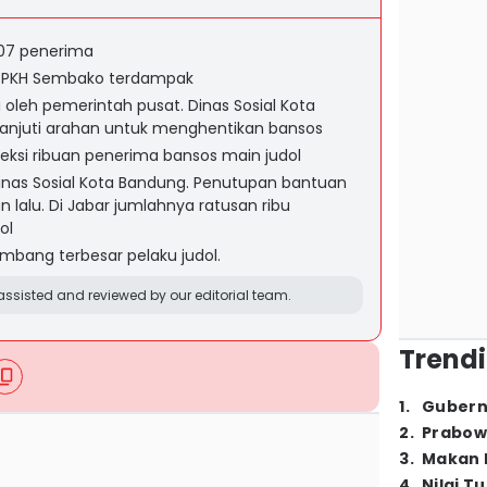
207 penerima
n PKH Sembako terdampak
oleh pemerintah pusat. Dinas Sosial Kota
anjuti arahan untuk menghentikan bansos
ksi ribuan penerima bansos main judol
Dinas Sosial Kota Bandung. Penutupan bantuan
n lalu. Di Jabar jumlahnya ratusan ribu
ol
mbang terbesar pelaku judol.
ssisted and reviewed by our editorial team.
Trendi
1
.
Gubern
2
.
Prabow
3
.
Makan B
4
.
Nilai T