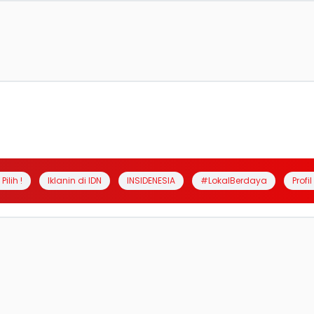
Pilih !
Iklanin di IDN
INSIDENESIA
#LokalBerdaya
Profi