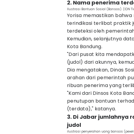
2. Nama penerima terd
Ilustrasi Bantuan Sosial (Bansos). (IDN 
Yorisa memastikan bahwa 
terindikasi terlibat prakt
terdeteksi oleh pemerintah
Kemudian, selanjutnya data
Kota Bandung.
"Dari pusat kita mendapat
(judol) dari akunnya, kemud
Dia mengatakan, Dinas Sos
arahan dari pemerintah pu
ribuan penerima yang terlib
"Kami dari Dinsos Kota Ba
penutupan bantuan terha
(terdata)," katanya.
3. Di Jabar jumlahnya 
judol
ilustrasi penyerahan uang bansos (pexe