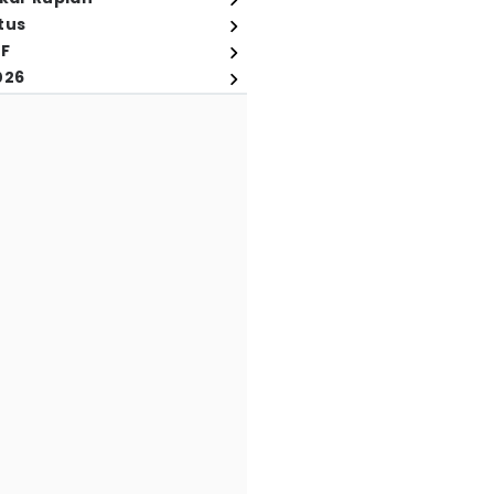
tus
FF
026