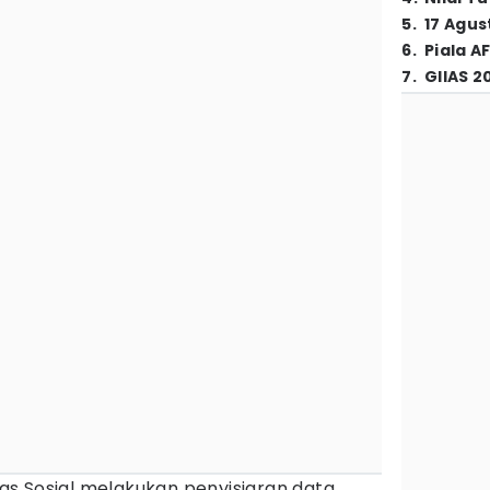
5
.
17 Agus
6
.
Piala A
7
.
GIIAS 2
as Sosial melakukan penyisiaran data