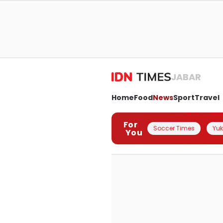
JABAR
Home
Food
News
Sport
Travel
For
Soccer Times
Yuk 
You