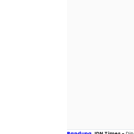
Bandung
, IDN Times -
Din