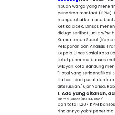
ribuan warga yang mener
penerima manfaat (KPM). 
mengetahui ke mana bantua
Ketika dicek, Dinsos men
diduga terlibat judi
online
b
Kementerian Sosial (Kemen
Pelaporan dan Analisis Tr
Kepala Dinas Sosial Kota B
total penerima bansos mela
wilayah Kota Bandung menc
"Total yang teridentifikasi 
Itu hasil dari pusat dan ka
diteruskan," ujar Yorisa, Ra
1. Ada yang ditahan, a
Ilustrasi Bansos (dok. IDN Times)
Dari total 1.207 KPM bansos
rinciannya yakni penerima