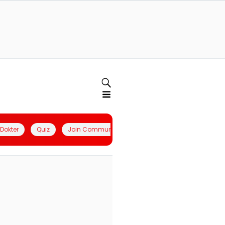
l Dokter
Quiz
Join Community