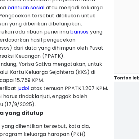
ima
bantuan sosial
atau menjadi keluarga
Pengecekan tersebut dilakukan untuk
n yang diberikan dibelanjakan.
emukan ada ribuan penerima
bansos
yang
erdasarkan hasil pengecekan
sos) dari data yang dihimpun oleh Pusat
ansaksi Keuangan (PPATK).
andung, Yorisa Sativa mengatakan, untuk
lui Kartu Keluarga Sejahtera (KKS) di
Tonton leb
apai 15.759 KPM.
terlibat
judol
atas temuan PPATK 1.207 KPM.
mi harus tindaklanjuti, enggak boleh
bu (17/9/2025).
da yang ditutup
 yang dihentikan tersebut, kata dia,
 program keluarga harapan (PKH)