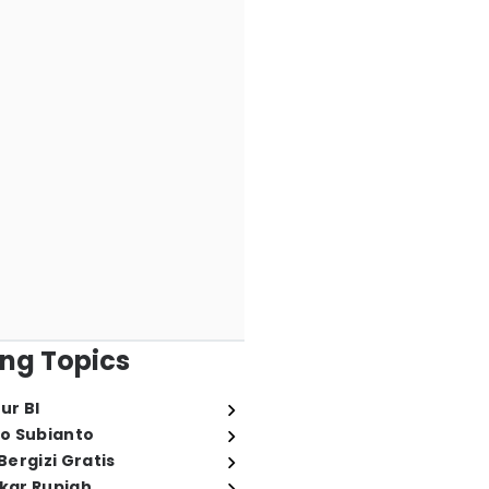
ng Topics
ur BI
o Subianto
ergizi Gratis
ukar Rupiah