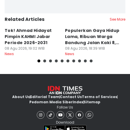
Related Articles
See More
Tok! Ahmad Hidayat
Populerkan Gaya Hidup
G
Pimpin KAHMI Jabar
Lama, Ribuan Warga
T
Periode 2026-2031
Bandung Jalan Kaki 8,8
M
08 Agu 2026, 19:02 WIB
Km
08 Agu 2026, 18:39 WIB
C
08
News
News
Ne
About Us
Editorial Team
Contact Us
Terms of Services
Pedoman Media Siber
Index
Sitemap
Follow Us
Download