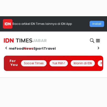
Baca artikel
IDN Times
lainnya di IDN App
Install
JABAR
Home
Food
News
Sport
Travel
For
Soccer Times
Yuk Pilih !
Iklanin di IDN
INSI
You