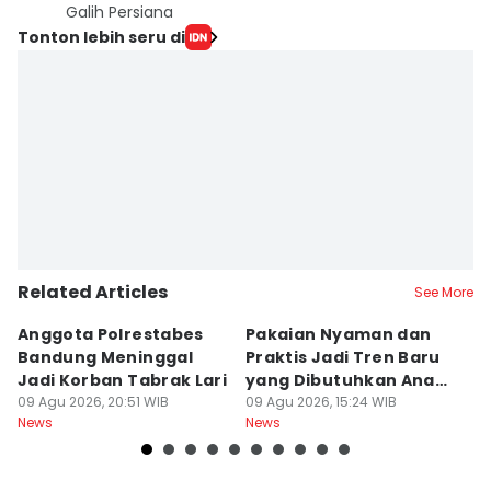
Galih Persiana
Tonton lebih seru di
Related Articles
See More
Anggota Polrestabes
Pakaian Nyaman dan
S
Bandung Meninggal
Praktis Jadi Tren Baru
A
Jadi Korban Tabrak Lari
yang Dibutuhkan Anak
U
09 Agu 2026, 20:51 WIB
Muda
09 Agu 2026, 15:24 WIB
09
News
News
Ne