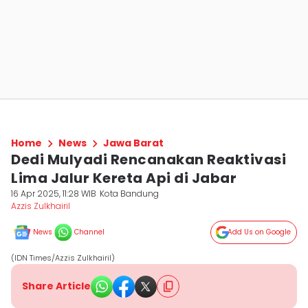
Home
News
Jawa Barat
Dedi Mulyadi Rencanakan Reaktivasi
Lima Jalur Kereta Api di Jabar
16 Apr 2025, 11:28 WIB
Kota Bandung
Azzis Zulkhairil
News
Channel
Add Us on Google
(IDN Times/Azzis Zulkhairil)
Share Article