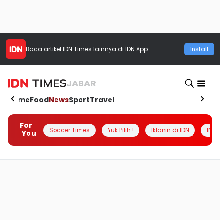
Baca artikel
IDN Times
lainnya di IDN App
Install
JABAR
Home
Food
News
Sport
Travel
For
Soccer Times
Yuk Pilih !
Iklanin di IDN
INSI
You