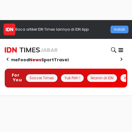
Baca artikel
IDN Times
lainnya di IDN App
Install
JABAR
Home
Food
News
Sport
Travel
For
Soccer Times
Yuk Pilih !
Iklanin di IDN
INSI
You