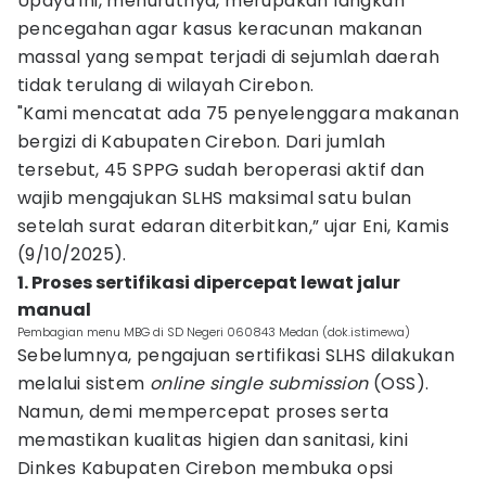
Upaya ini, menurutnya, merupakan langkah
pencegahan agar kasus keracunan makanan
massal yang sempat terjadi di sejumlah daerah
tidak terulang di wilayah Cirebon.
"Kami mencatat ada 75 penyelenggara makanan
bergizi di Kabupaten Cirebon. Dari jumlah
tersebut, 45 SPPG sudah beroperasi aktif dan
wajib mengajukan SLHS maksimal satu bulan
setelah surat edaran diterbitkan,” ujar Eni, Kamis
(9/10/2025).
1. Proses sertifikasi dipercepat lewat jalur
manual
Pembagian menu MBG di SD Negeri 060843 Medan (dok.istimewa)
Sebelumnya, pengajuan sertifikasi SLHS dilakukan
melalui sistem
online single submission
(OSS).
Namun, demi mempercepat proses serta
memastikan kualitas higien dan sanitasi, kini
Dinkes Kabupaten Cirebon membuka opsi