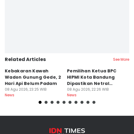
Related Articles
See More
Kebakaran Kawah
Pemilihan Ketua BPC
T
Wadon Gunung Gede, 2
HIPMI Kota Bandung
J
Hari Api Belum Padam
Dipastikan Netral
S
08 Agu 2026, 23:25 WIB
Tanpa Tekanan
08 Agu 2026, 22:26 WIB
M
08
News
News
Ne