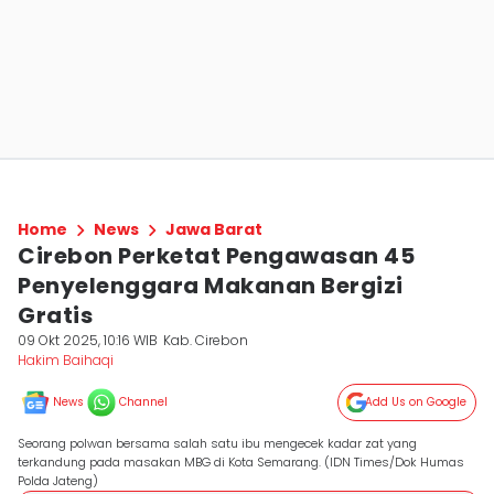
Home
News
Jawa Barat
Cirebon Perketat Pengawasan 45
Penyelenggara Makanan Bergizi
Gratis
09 Okt 2025, 10:16 WIB
Kab. Cirebon
Hakim Baihaqi
News
Channel
Add Us on Google
Seorang polwan bersama salah satu ibu mengecek kadar zat yang
terkandung pada masakan MBG di Kota Semarang. (IDN Times/Dok Humas
Polda Jateng)