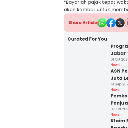
“Bayarlah pajak tepat wakt
akan kembali untuk memban
Share Article
Curated For You
Progra
Jabar 
01 Okt 202
News
ASN Pe
Juta L
18 Sep 202
News
Pemko
Penjua
07 Okt 202
News
Klaim 
Bandun