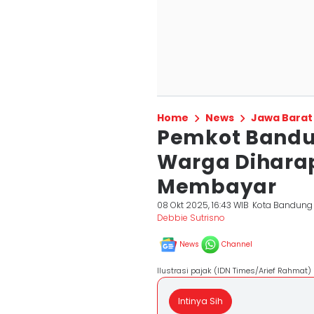
Home
News
Jawa Barat
Pemkot Bandu
Warga Dihara
Membayar
08 Okt 2025, 16:43 WIB
Kota Bandung
Debbie Sutrisno
News
Channel
Ilustrasi pajak (IDN Times/Arief Rahmat)
Intinya Sih