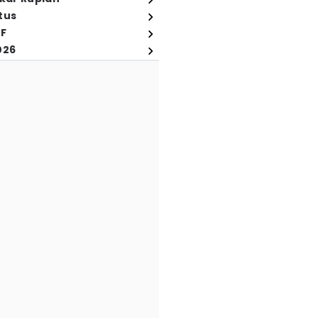
tus
FF
026