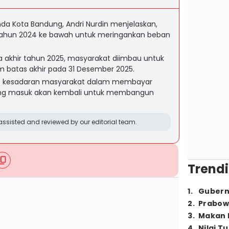
da Kota Bandung, Andri Nurdin menjelaskan,
ahun 2024 ke bawah untuk meringankan beban
ga akhir tahun 2025, masyarakat diimbau untuk
batas akhir pada 31 Desember 2025.
p kesadaran masyarakat dalam membayar
ang masuk akan kembali untuk membangun
ssisted and reviewed by our editorial team.
Trendi
1
.
Gubern
2
.
Prabow
3
.
Makan B
4
.
Nilai T