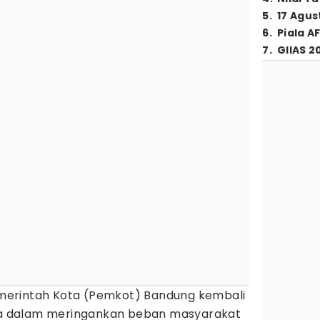
5
.
17 Agus
6
.
Piala A
7
.
GIIAS 2
erintah Kota (Pemkot) Bandung kembali
 dalam meringankan beban masyarakat