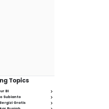
ng Topics
ur BI
o Subianto
ergizi Gratis
ukar Rupiah