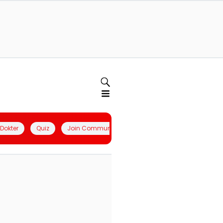
l Dokter
Quiz
Join Community