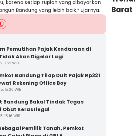
u, karena setiap rupiah yang dibayarkan
Barat
gun Bandung yang lebih baik,” ujarnya.
m Pemutihan Pajak Kendaraan di
Tidak Akan Digelar Lagi
5, 11:52 WIB
mkot Bandung Tilap Duit Pajak Rp321
ewat Rekening Office Boy
5, 15:20 WIB
t Bandung Bakal Tindak Tegas
l Obat Keras Ilegal
5, 15:16 WIB
Sebagai Pemilik Tanah, Pemkot
g Cabut Plang di GBLA