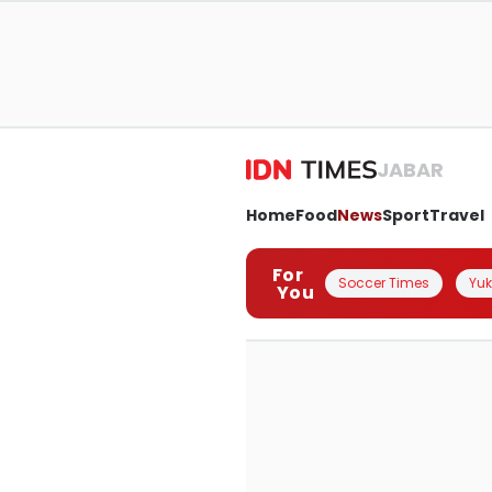
JABAR
Home
Food
News
Sport
Travel
For
Soccer Times
Yuk 
You