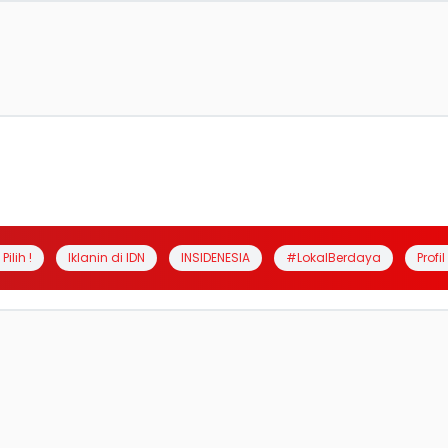
Pilih !
Iklanin di IDN
INSIDENESIA
#LokalBerdaya
Profi