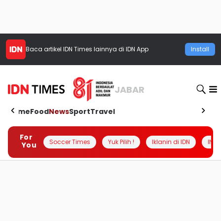
Baca artikel
IDN Times
lainnya di IDN App
Install
JABAR
Home
Food
News
Sport
Travel
For
Soccer Times
Yuk Pilih !
Iklanin di IDN
INSI
You