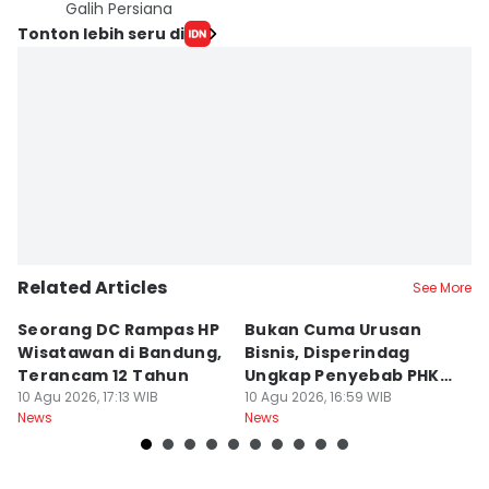
Galih Persiana
Tonton lebih seru di
Related Articles
See More
Seorang DC Rampas HP
Bukan Cuma Urusan
J
Wisatawan di Bandung,
Bisnis, Disperindag
K
Terancam 12 Tahun
Ungkap Penyebab PHK
L
10 Agu 2026, 17:13 WIB
Industri di Jabar
10 Agu 2026, 16:59 WIB
M
10
News
News
Ne