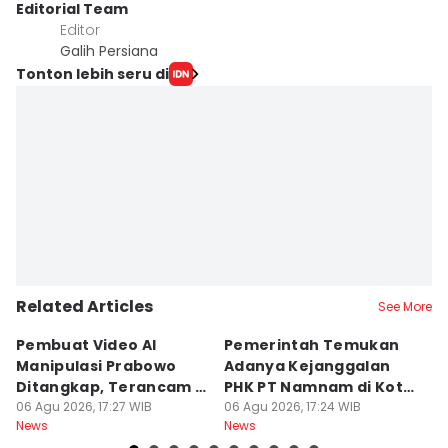
Editorial Team
Editor
Galih Persiana
Tonton lebih seru di
Related Articles
See More
Pembuat Video AI
Pemerintah Temukan
Wa
Manipulasi Prabowo
Adanya Kejanggalan
D
Ditangkap, Terancam 12
PHK PT Namnam di Kota
S
Tahun Bui
06 Agu 2026, 17:27 WIB
Cimahi
06 Agu 2026, 17:24 WIB
06
News
News
Ne