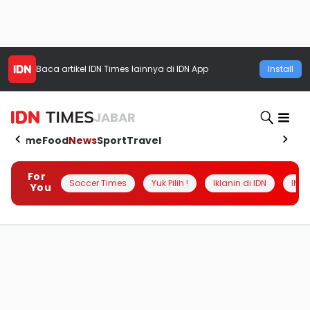
Baca artikel
IDN Times
lainnya di IDN App
Install
JABAR
Home
Food
News
Sport
Travel
For
Soccer Times
Yuk Pilih !
Iklanin di IDN
INSI
You