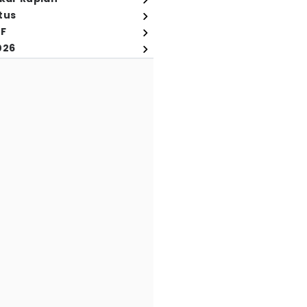
tus
FF
026