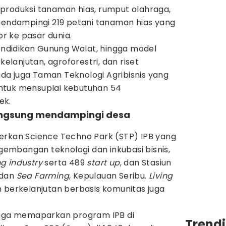
produksi tanaman hias, rumput olahraga,
 mendampingi 219 petani tanaman hias yang
 ke pasar dunia.
Pendidikan Gunung Walat, hingga model
kelanjutan, agroforestri, dan riset
 ada juga Taman Teknologi Agribisnis yang
ntuk mensuplai kebutuhan 54
ek.
 langsung mendampingi desa
erkan Science Techno Park (STP) IPB yang
mbangan teknologi dan inkubasi bisnis,
g industry
serta 489
start up
, dan Stasiun
 dan
Sea Farming
, Kepulauan Seribu.
Living
 berkelanjutan berbasis komunitas juga
juga memaparkan program IPB di
Trend