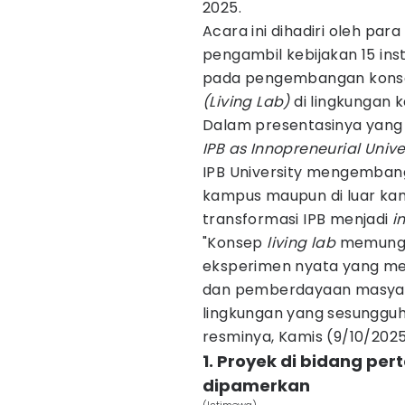
2025.
Acara ini dihadiri oleh para
pengambil kebijakan 15 ins
pada pengembangan kons
(Living Lab)
di lingkungan
Dalam presentasinya yang 
IPB as Innopreneurial Unive
IPB University mengemba
kampus maupun di luar kam
transformasi IPB menjadi
i
"Konsep
living lab
memungki
eksperimen nyata yang meng
dan pemberdayaan masyar
lingkungan yang sesungguh
resminya, Kamis (9/10/2025
1. Proyek di bidang pe
dipamerkan