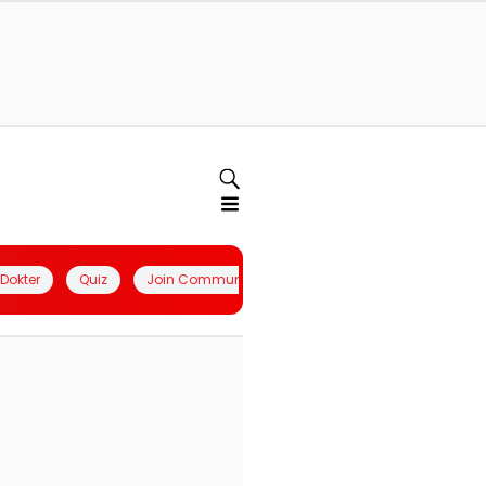
l Dokter
Quiz
Join Community