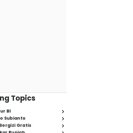
ng Topics
ur BI
o Subianto
ergizi Gratis
ukar Rupiah