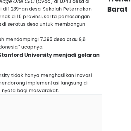
llage One CEO
(Ovoc) di 1.043 desa di
Barat
i di 1.239-an desa, Sekolah Peternakan
nak di 15 provinsi, serta pemasangan
n
di seratus desa untuk membangun
elah mendampingi 7.395 desa atau 9,8
ndonesia," ucapnya.
 Stanford University menjadi gelaran
iversity tidak hanya menghasilkan inovasi
a mendorong implementasi langsung di
nyata bagi masyarakat.