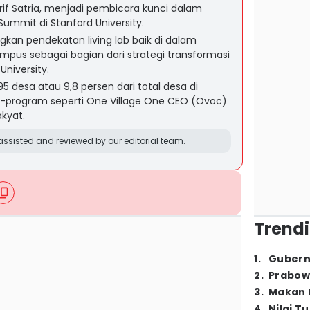
 Arif Satria, menjadi pembicara kunci dalam
 Summit di Stanford University.
kan pendekatan living lab baik di dalam
pus sebagai bagian dari strategi transformasi
University.
 desa atau 9,8 persen dari total desa di
m-program seperti One Village One CEO (Ovoc)
kyat.
ssisted and reviewed by our editorial team.
Trendi
1
.
Gubern
2
.
Prabow
3
.
Makan B
4
.
Nilai T