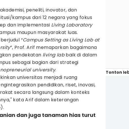
 akademisi, peneliti, inovator, dan
titusi/kampus dari 12 negara yang fokus
ep dan implementasi
Living Laboratory
 kampus maupun masyarakat luas.
berjudul “
Campus Setting as Living Lab at
rsity
”, Prof. Arif memaparkan bagaimana
ngkan pendekatan
living lab
baik di dalam
pus sebagai bagian dari strategi
nnopreneurial university
.
Tonton leb
nkan universitas menjadi ruang
integrasikan pendidikan, riset, inovasi,
akat secara langsung dalam konteks
nya," kata Arif dalam keterangan
).
rtanian dan juga tanaman hias turut