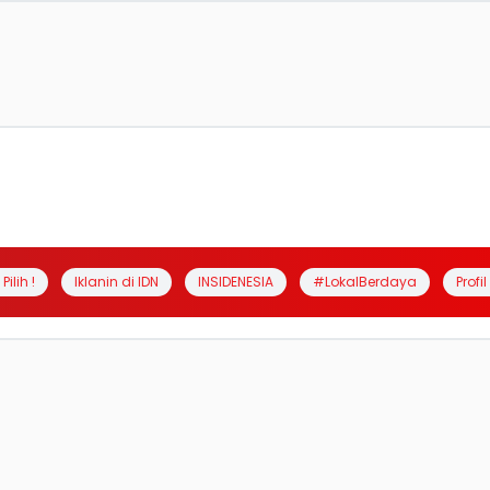
Pilih !
Iklanin di IDN
INSIDENESIA
#LokalBerdaya
Profi