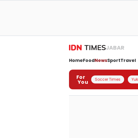
JABAR
Home
Food
News
Sport
Travel
For
Soccer Times
Yuk 
You