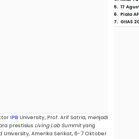
5
.
17 Agus
6
.
Piala A
7
.
GIIAS 2
ktor
IPB
University, Prof. Arif Satria, menjadi
ra prestisius
Living Lab Summit
yang
d University, Amerika Serikat, 6-7 Oktober