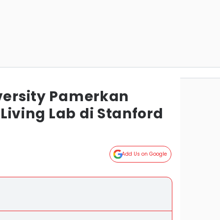
iversity Pamerkan
iving Lab di Stanford
Add Us on Google