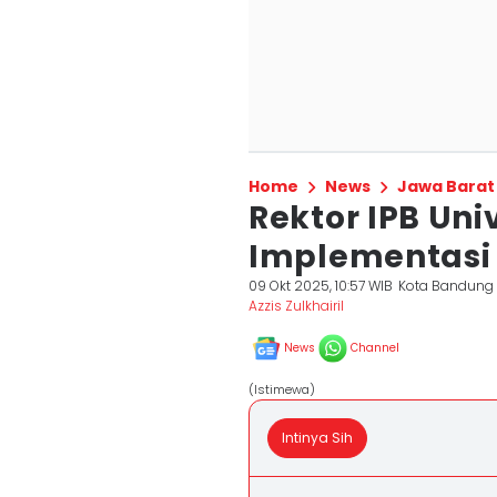
Home
News
Jawa Barat
Rektor IPB Un
Implementasi L
09 Okt 2025, 10:57 WIB
Kota Bandung
Azzis Zulkhairil
News
Channel
(Istimewa)
Intinya Sih