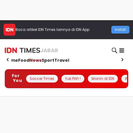
Baca artikel
IDN Times
lainnya di IDN App
Install
JABAR
Home
Food
News
Sport
Travel
For
Soccer Times
Yuk Pilih !
Iklanin di IDN
INSI
You