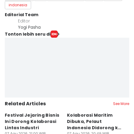
indonesia
Editorial Team
Editor
Yogi Pasha
Tonton lebih seru di
Related Articles
See More
Festival Jejaring Bisnis
Kolaborasi Maritim
M
Ini Dorong Kolaborasi
Dibuka, Pelaut
D
Lintas Industri
Indonesia Didorong ke
J
07 Agu 2026, 21:00 WIB
07 Agu 2026, 20:49 WIB
07