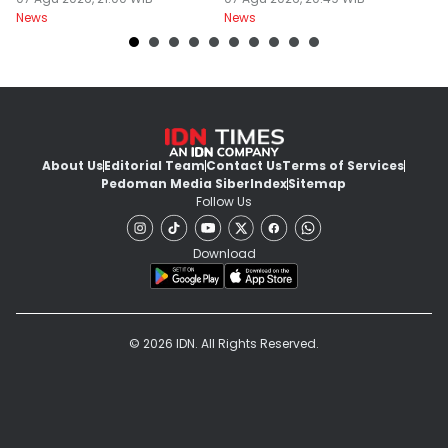
Pasar Global
News
News
Ne
About Us
Editorial Team
Contact Us
Terms of Services
Pedoman Media Siber
Index
Sitemap
Follow Us
Download
© 2026 IDN. All Rights Reserved.