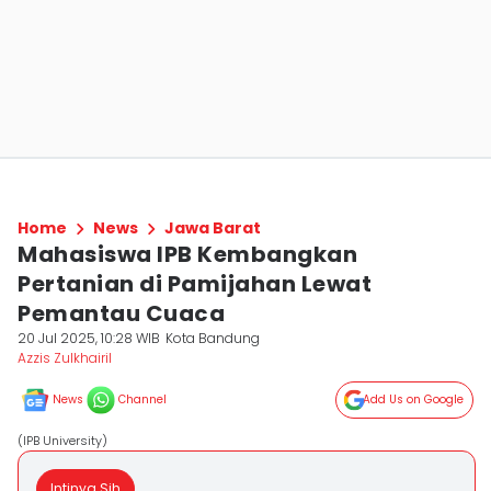
Home
News
Jawa Barat
Mahasiswa IPB Kembangkan
Pertanian di Pamijahan Lewat
Pemantau Cuaca
20 Jul 2025, 10:28 WIB
Kota Bandung
Azzis Zulkhairil
News
Channel
Add Us on Google
(IPB University)
Intinya Sih