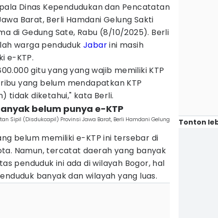
Kepala Dinas Kependudukan dan Pencatatan
i Jawa Barat, Berli Hamdani Gelung Sakti
ma di Gedung Sate, Rabu (8/10/2025). Berli
umlah warga penduduk
Jabar
ini masih
i e-KTP.
.800.000 gitu yang yang wajib memiliki KTP
an ribu yang belum mendapatkan KTP
tidak diketahui," kata Berli.
 banyak belum punya e-KTP
n Sipil (Disdukcapil) Provinsi Jawa Barat, Berli Hamdani Gelung
Tonton leb
ang belum memiliki e-KTP ini tersebar di
ota. Namun, tercatat daerah yang banyak
tas penduduk ini ada di wilayah Bogor, hal
penduduk banyak dan wilayah yang luas.