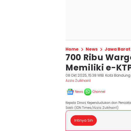
Home
News
Jawa Barat
700 Ribu Warg
Memiliki e-KT
08 Okt 2025, 15:38 WIB
Kota Bandung
Azzis Zulkhairil
News
Channel
Kepala Dinas Kependudukan dan Pencatata
Sakti (IDN Times/Azzis Zulkhairil)
Intinya Sih