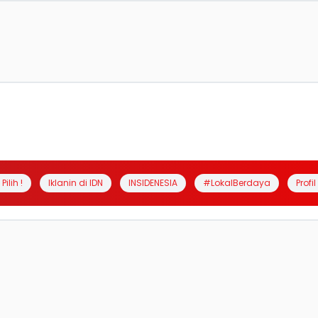
Pilih !
Iklanin di IDN
INSIDENESIA
#LokalBerdaya
Profi