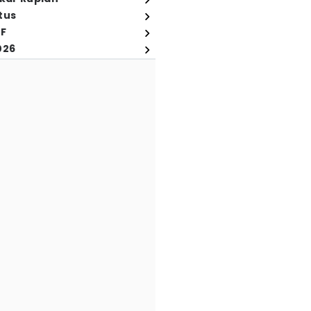
tus
FF
026