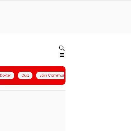
l Dokter
Quiz
Join Community