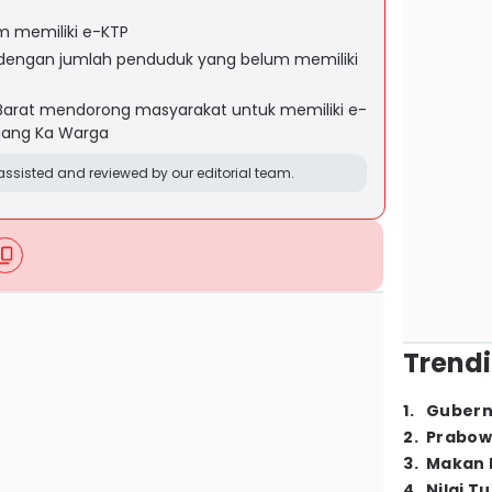
m memiliki e-KTP
dengan jumlah penduduk yang belum memiliki
 Barat mendorong masyarakat untuk memiliki e-
jang Ka Warga
ssisted and reviewed by our editorial team.
Trendi
1
.
Gubern
2
.
Prabow
3
.
Makan B
4
.
Nilai T