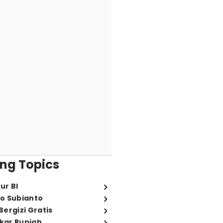
ng Topics
ur BI
o Subianto
ergizi Gratis
ukar Rupiah