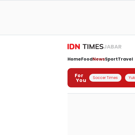
JABAR
Home
Food
News
Sport
Travel
For
Soccer Times
Yuk 
You