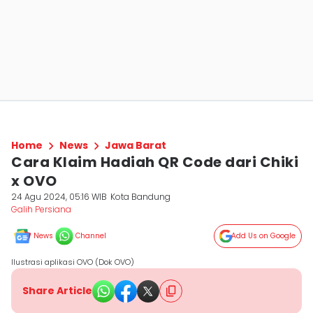
Home
News
Jawa Barat
Cara Klaim Hadiah QR Code dari Chiki
x OVO
24 Agu 2024, 05:16 WIB
Kota Bandung
Galih Persiana
News
Channel
Add Us on Google
Ilustrasi aplikasi OVO (Dok OVO)
Share Article