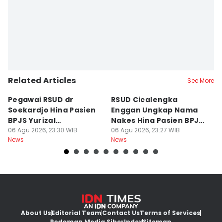
Related Articles
See More
Pegawai RSUD dr
RSUD Cicalengka
P
Soekardjo Hina Pasien
Enggan Ungkap Nama
M
BPJS Yurizal
Nakes Hina Pasien BPJS
D
Mengundurkan Diri
06 Agu 2026, 23:30 WIB
Yurizal
06 Agu 2026, 23:27 WIB
T
06
News
News
Ne
About Us
Editorial Team
Contact Us
Terms of Services
Pedoman Media Siber
Index
Sitemap