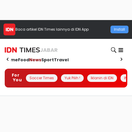
Baca artikel
IDN Times
lainnya di IDN App
Install
JABAR
Home
Food
News
Sport
Travel
For
Soccer Times
Yuk Pilih !
Iklanin di IDN
INSI
You